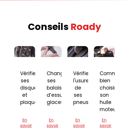
Conseils
Roady
Vérifier
Changer
Vérifier
Comment
ses
ses
l'usure
bien
disques
balais
de
choisir
et
d’essuie-
ses
son
plaquettes
glaces
pneus
huile
moteur
En
En
En
En
savoir
savoir
savoir
savoir