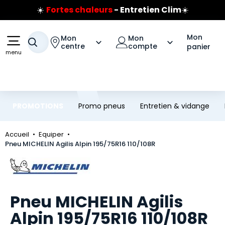
☀️
Fortes chaleurs
- Entretien Clim
☀️
Aller au contenu principal
Aller à la navigation
Prix coûtant pneus Bridgestone
🔥
Extincteur :
réflexe sécurité
🔥
Mon
Mon
Mon
Votre recherche
Jusqu'à 120€ remboursés
sur les pneus Bridgestone
centre
compte
panier
menu
PROMOTIONS
Promo pneus
Entretien & vidange
Accueil
Equiper
Pneu MICHELIN Agilis Alpin 195/75R16 110/108R
Marque
Pneu MICHELIN Agilis
Alpin 195/75R16 110/108R