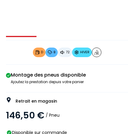
Image 1 sur 4
Image 2 sur 4
Image 3 sur 4
Image 4 
D
B
72
HIVER
Montage des pneus disponible
Ajoutez la prestation depuis votre panier
Retrait en magasin
146,50 €
/ Pneu
Disponible sur commande