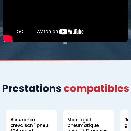
Prestations
compatibles
Assurance
Montage 1
Ré
crevaison 1 pneu
pneumatique
gé
(24 mois)
jusqu'à 17 pouces