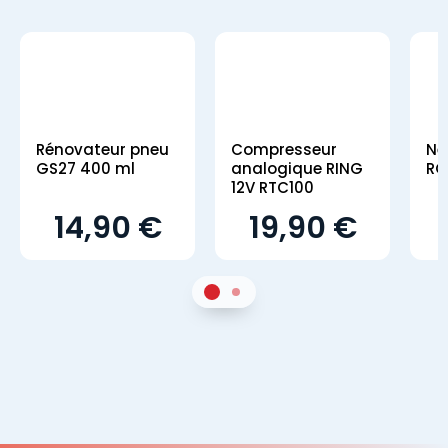
Rénovateur pneu
Compresseur
Ne
GS27 400 ml
analogique RING
RO
12V RTC100
14,90 €
19,90 €
1
Sur 2
2
Sur 2