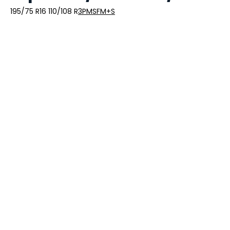
195/75 R16 110/108 R
3PMSF
M+S