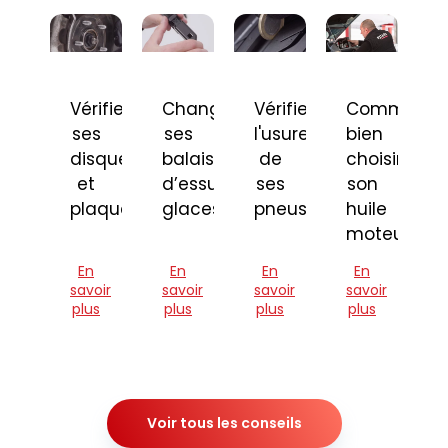
Vérifier
Changer
Vérifier
Comment
ses
ses
l'usure
bien
disques
balais
de
choisir
et
d’essuie-
ses
son
plaquettes
glaces
pneus
huile
moteur
En
En
En
En
savoir
savoir
savoir
savoir
plus
plus
plus
plus
Voir tous les conseils