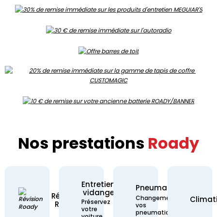
Nos prestations
Roady
Entretien
Pneumatique
vidange
Révision Roady -
Révision
Pneumatique - Chan
Changement de
Climat
Entretien vidange - Préservez votre 
Préservez
Roady
vos
votre
pneumatiques
voiture