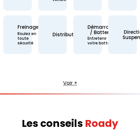
Freinage
Démarrage
Direct
/ Batterie
Freinage - Roulez en toute sécurité
Roulez en
Distribution -
Distribution
Suspen
Démarrage / Batterie 
toute
Entretenir
sécurité
votre batterie
Voir +
Les conseils
Roady