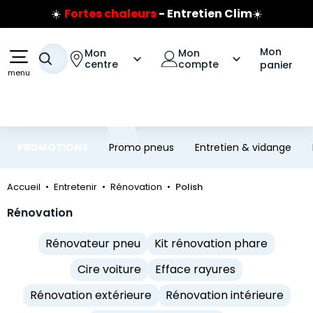
☀️
Fortes chaleurs
- Entretien Clim
☀️
Prix coûtant pneus Bridgestone
Aller au contenu principal
Aller à la navigation
🔥
Extincteur :
réflexe sécurité
🔥
Jusqu'à 120€ remboursés
sur les pneus Bridgestone
Mon
Mon
Mon
Votre recherche
centre
compte
panier
menu
PROMOTIONS
Promo pneus
Entretien & vidange
Accueil
Entretenir
Rénovation
Polish
Rénovation
Rénovateur pneu
Kit rénovation phare
Cire voiture
Efface rayures
Rénovation extérieure
Rénovation intérieure