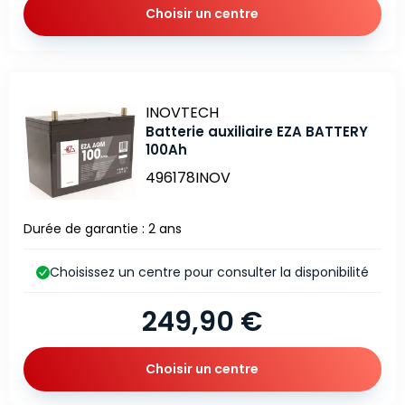
Choisir un centre
Marque
INOVTECH
Batterie auxiliaire EZA BATTERY
100Ah
496178INOV
Durée de garantie : 2 ans
Choisissez un centre pour consulter la disponibilité
249,90 €
Choisir un centre