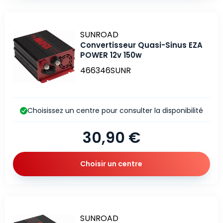
Marque
SUNROAD
Convertisseur Quasi-Sinus EZA
POWER 12v 150w
466346SUNR
Choisissez un centre pour consulter la disponibilité
30,90 €
Choisir un centre
Marque
SUNROAD