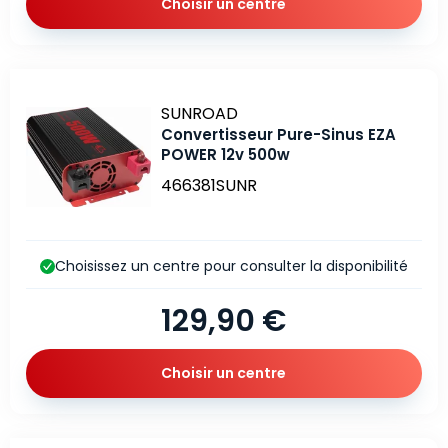
Choisir un centre
Marque
SUNROAD
Convertisseur Pure-Sinus EZA
POWER 12v 500w
466381SUNR
Choisissez un centre pour consulter la disponibilité
129,90 €
Choisir un centre