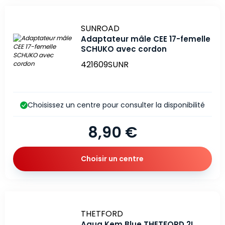
Marque
SUNROAD
Adaptateur mâle CEE 17-femelle
SCHUKO avec cordon
421609SUNR
Choisissez un centre pour consulter la disponibilité
8,90 €
Choisir un centre
Marque
THETFORD
Aqua Kem Blue THETFORD 2L