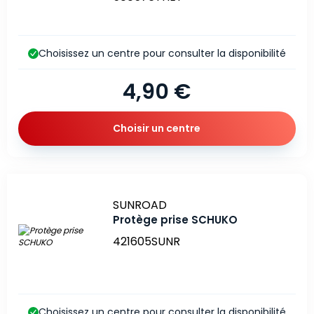
Choisissez un centre pour consulter la disponibilité
4,90 €
Choisir un centre
Marque
SUNROAD
Protège prise SCHUKO
421605SUNR
Choisissez un centre pour consulter la disponibilité