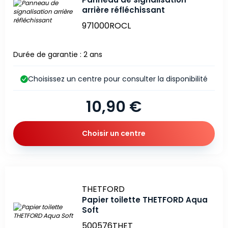
arrière réfléchissant
971000ROCL
Durée de garantie : 2 ans
Choisissez un centre pour consulter la disponibilité
10,90 €
Choisir un centre
Marque
THETFORD
Papier toilette THETFORD Aqua
Soft
500576THET