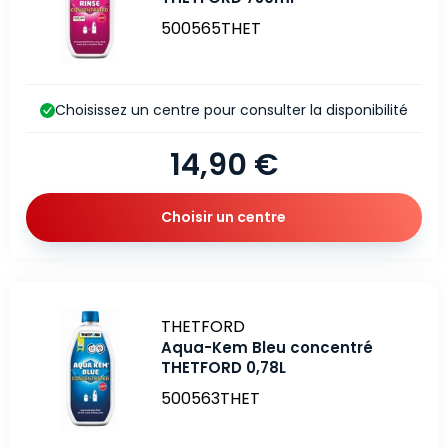
500565THET
Choisissez un centre pour consulter la disponibilité
14,90 €
Choisir un centre
Marque
THETFORD
Aqua-Kem Bleu concentré
THETFORD 0,78L
500563THET