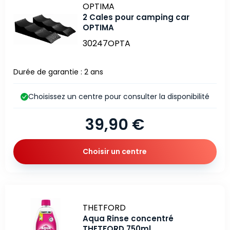
Marque
OPTIMA
2 Cales pour camping car
OPTIMA
30247OPTA
Durée de garantie : 2 ans
Choisissez un centre pour consulter la disponibilité
39,90 €
Choisir un centre
Marque
THETFORD
Aqua Rinse concentré
THETFORD 750ml