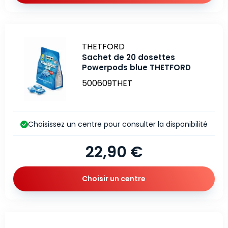
Marque
THETFORD
Sachet de 20 dosettes
Powerpods blue THETFORD
500609THET
Choisissez un centre pour consulter la disponibilité
22,90 €
Choisir un centre