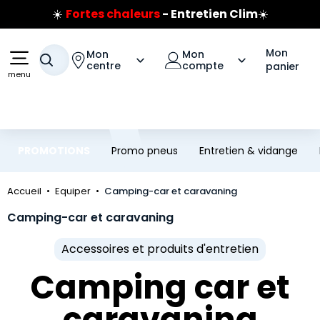
Prix coûtant pneus Bridgestone
Aller au contenu principal
Aller à la navigation
🔥
Extincteur :
réflexe sécurité
🔥
Jusqu'à 120€ remboursés
sur les pneus Bridgestone
Mon
Mon
Mon
Votre recherche
centre
compte
panier
menu
PROMOTIONS
Promo pneus
Entretien & vidange
Accueil
Equiper
Camping-car et caravaning
Camping-car et caravaning
Accessoires et produits d'entretien
Camping car et
caravaning