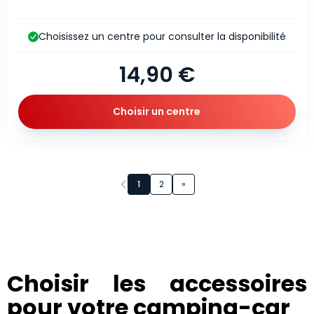
Choisissez un centre pour consulter la disponibilité
14,90 €
Choisir un centre
Page 1 sur 2
1
2
»
Choisir les accessoires
pour votre camping-car