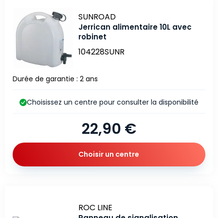
Marque
SUNROAD
Jerrican alimentaire 10L avec
robinet
104228SUNR
Durée de garantie : 2 ans
Choisissez un centre pour consulter la disponibilité
22,90 €
Choisir un centre
Marque
ROC LINE
Panneau de signalisation