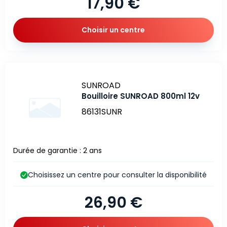
17,90 €
Choisir un centre
Marque
SUNROAD
Bouilloire SUNROAD 800ml 12v
86131SUNR
Durée de garantie : 2 ans
Choisissez un centre pour consulter la disponibilité
26,90 €