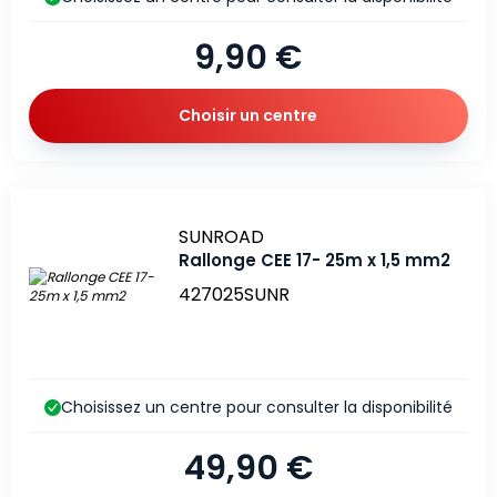
9,90 €
Choisir un centre
Marque
SUNROAD
Rallonge CEE 17- 25m x 1,5 mm2
427025SUNR
Choisissez un centre pour consulter la disponibilité
49,90 €