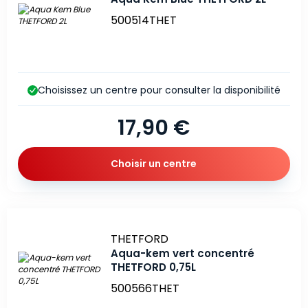
500514THET
Choisissez un centre pour consulter la disponibilité
17,90 €
Choisir un centre
Marque
THETFORD
Aqua-kem vert concentré
THETFORD 0,75L
500566THET