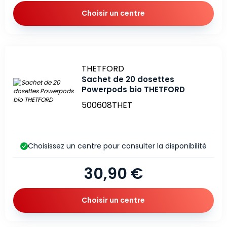
Choisir un centre
Marque
THETFORD
Sachet de 20 dosettes
Powerpods bio THETFORD
500608THET
Choisissez un centre pour consulter la disponibilité
30,90 €
Choisir un centre