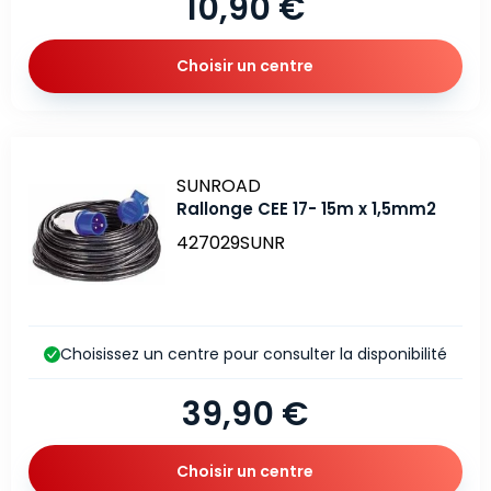
10,90 €
Choisir un centre
Marque
SUNROAD
Rallonge CEE 17- 15m x 1,5mm2
427029SUNR
Choisissez un centre pour consulter la disponibilité
39,90 €
Choisir un centre