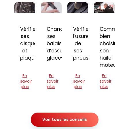
Vérifier
Changer
Vérifier
Comment
ses
ses
l'usure
bien
disques
balais
de
choisir
et
d’essuie-
ses
son
plaquettes
glaces
pneus
huile
moteur
En
En
En
En
savoir
savoir
savoir
savoir
plus
plus
plus
plus
Voir tous les conseils