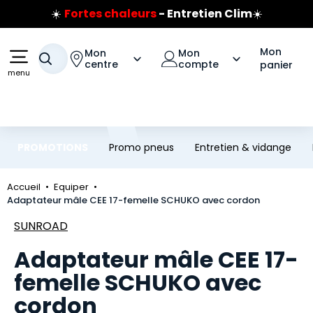
☀️
Fortes chaleurs
- Entretien Clim
☀️
Aller au contenu principal
Aller à la navigation
Prix coûtant pneus Bridgestone
🔥
Extincteur :
réflexe sécurité
🔥
Mon
Mon
Mon
Votre recherche
Jusqu'à 120€ remboursés
sur les pneus Bridgestone
centre
compte
panier
menu
PROMOTIONS
Promo pneus
Entretien & vidange
Accueil
Equiper
Adaptateur mâle CEE 17-femelle SCHUKO avec cordon
Marque
SUNROAD
Adaptateur mâle CEE 17-
femelle SCHUKO avec
cordon