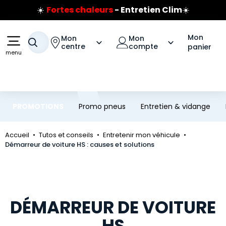
☀️
Fortes chaleurs
- Entretien Clim
☀️
Aller au contenu principal
Aller à la navigation
Prix coûtant pneus Bridgestone
🔥
Extincteur :
réflexe sécurité
🔥
Mon
Jusqu'à 120€ remboursés
sur les pneus Bridgestone
Mon
Mon
Votre recherche
centre
compte
panier
menu
PROMOTIONS
Promo pneus
Entretien & vidange
Accueil
Tutos et conseils
Entretenir mon véhicule
Démarreur de voiture HS : causes et solutions
DÉMARREUR DE VOITURE
HS