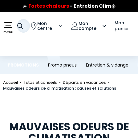
☀️
Fortes chaleurs
- Entretien Clim
☀️
Aller au contenu principal
Aller à la navigation
Prix coûtant pneus Bridgestone
🔥
Extincteur :
réflexe sécurité
🔥
Jusqu'à 120€ remboursés
sur les pneus Bridgestone
Mon
Mon
Mon
Votre recherche
centre
compte
panier
menu
PROMOTIONS
Promo pneus
Entretien & vidange
Accueil
Tutos et conseils
Départs en vacances
Mauvaises odeurs de climatisation : causes et solutions
MAUVAISES ODEURS DE
CLIMATISATION