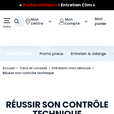
☀️
Fortes chaleurs
- Entretien Clim
☀️
Aller au contenu principal
Aller à la navigation
Prix coûtant pneus Bridgestone
🔥
Extincteur :
réflexe sécurité
🔥
Mon
Mon
Mon
Votre recherche
Jusqu'à 120€ remboursés
sur les pneus Bridgestone
centre
compte
panier
menu
PROMOTIONS
Promo pneus
Entretien & vidange
Accueil
Tutos et conseils
Entretenir mon véhicule
Réussir son contrôle technique
RÉUSSIR SON CONTRÔLE
TECHNIQUE