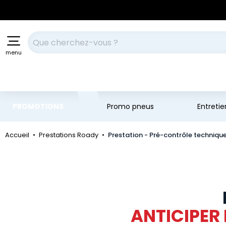
Aller au contenu principal
Aller à la navigation
Votre recherche
menu
PROMOTIONS
Promo pneus
Entreti
Accueil
Prestations Roady
Prestation - Pré-contrôle techniqu
ANTICIPER