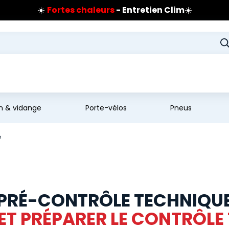
Prix coûtant pneus Bridgestone
🔥
Extincteur :
réflexe sécurité
🔥
Jusqu'à 120€ remboursés
sur les pneus Bridgestone
en & vidange
Porte-vélos
Pneus
e
PRÉ-CONTRÔLE TECHNIQU
 ET PRÉPARER LE CONTRÔLE