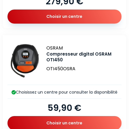
279,90 €
Choisir un centre
Marque
OSRAM
Compresseur digital OSRAM
OTI450
OTI450OSRA
Choisissez un centre pour consulter la disponibilité
59,90 €
Choisir un centre