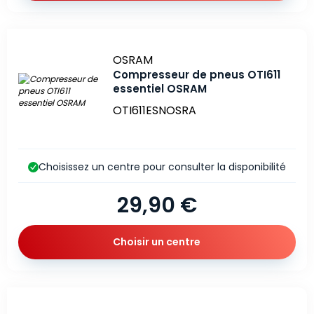
Marque
OSRAM
Compresseur de pneus OTI611
essentiel OSRAM
OTI611ESNOSRA
Choisissez un centre pour consulter la disponibilité
29,90 €
Choisir un centre