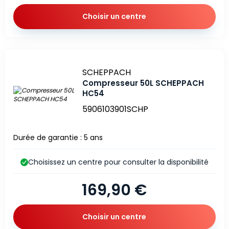
Choisir un centre
Marque
SCHEPPACH
Compresseur 50L SCHEPPACH
HC54
5906103901SCHP
Durée de garantie : 5 ans
Choisissez un centre pour consulter la disponibilité
169,90 €
Choisir un centre