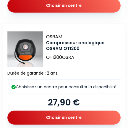
Choisir un centre
Marque
OSRAM
Compresseur analogique
OSRAM OTI200
OTI200OSRA
Durée de garantie : 2 ans
Choisissez un centre pour consulter la disponibilité
27,90 €
Choisir un centre