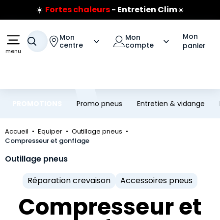
Prix coûtant pneus Bridgestone
Aller au contenu principal
Aller à la navigation
🔥
Extincteur :
réflexe sécurité
🔥
Jusqu'à 120€ remboursés
sur les pneus Bridgestone
Mon
Mon
Mon
Votre recherche
centre
compte
panier
menu
PROMOTIONS
Promo pneus
Entretien & vidange
Accueil
Equiper
Outillage pneus
Compresseur et gonflage
Outillage pneus
Réparation crevaison
Accessoires pneus
Compresseur et