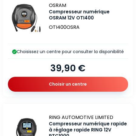
Marque
OSRAM
Compresseur numérique
OSRAM 12V OTI400
OTI400OSRA
Choisissez un centre pour consulter la disponibilité
39,90 €
Choisir un centre
Marque
RING AUTOMOTIVE LIMITED
Compresseur numérique rapide
à réglage rapide RING 12V
RTC1000