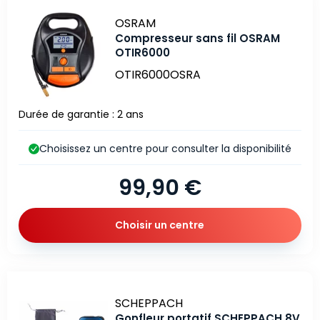
Marque
OSRAM
Compresseur sans fil OSRAM
OTIR6000
OTIR6000OSRA
Durée de garantie : 2 ans
Choisissez un centre pour consulter la disponibilité
99,90 €
Choisir un centre
Marque
SCHEPPACH
Gonfleur portatif SCHEPPACH 8V