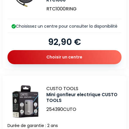
RTC1000RING
Choisissez un centre pour consulter la disponibilité
92,90 €
Choisir un centre
Marque
CUSTO TOOLS
Mini gonfleur electrique CUSTO
TOOLS
254390CUTO
Durée de garantie : 2 ans