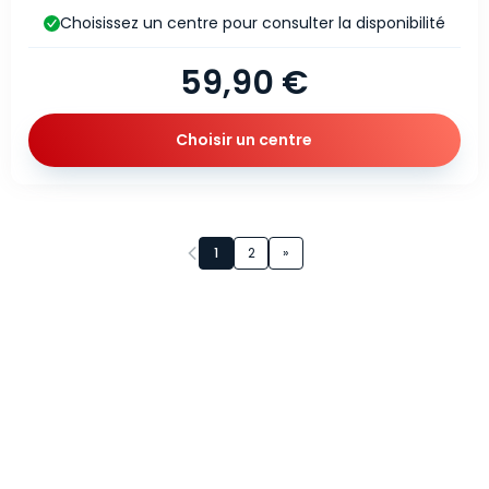
Choisissez un centre pour consulter la disponibilité
59,90 €
Choisir un centre
Page 1 sur 2
1
2
»