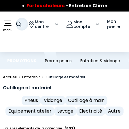
Prix coûtant pneus Bridgestone
Aller au contenu principal
Aller à la navigation
🔥
Extincteur :
réflexe sécurité
🔥
Jusqu'à 120€ remboursés
sur les pneus Bridgestone
Mon
Mon
Mon
Votre recherche
centre
compte
panier
menu
PROMOTIONS
Promo pneus
Entretien & vidange
Accueil
Entretenir
Outillage et matériel
Outillage et matériel
Pneus
Vidange
Outillage à main
Equipement atelier
Levage
Electricité
Autre
Tous les éléments de la catégorie :
(602)