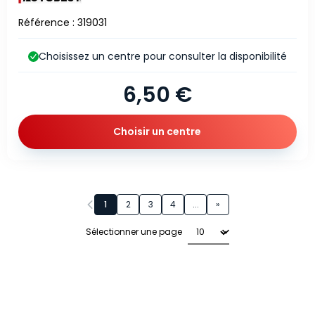
Référence : 319031
Choisissez un centre pour consulter la disponibilité
6,50 €
Choisir un centre
Page 1 sur 26
1
2
3
4
...
»
Sélectionner une page