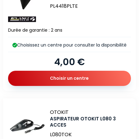
PL4418PLTE
Durée de garantie : 2 ans
Choisissez un centre pour consulter la disponibilité
4,00 €
Choisir un centre
Marque
OTOKIT
ASPIRATEUR OTOKIT L080 3
ACCES
L080TOK