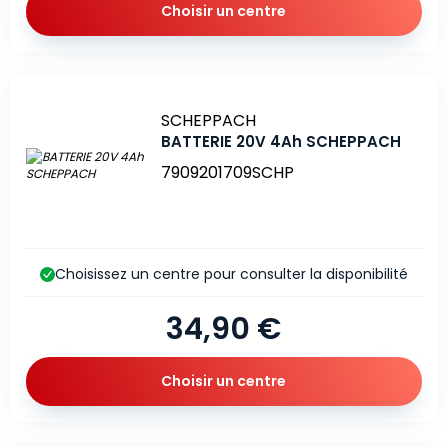
Choisir un centre
Marque
SCHEPPACH
BATTERIE 20V 4Ah SCHEPPACH
7909201709SCHP
Choisissez un centre pour consulter la disponibilité
34,90 €
Choisir un centre