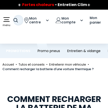
☀️
Fortes chaleurs
- Entretien Clim
☀️
Aller au contenu principal
Aller à la navigation
Prix coûtant pneus Bridgestone
🔥
Extincteur :
réflexe sécurité
🔥
Jusqu'à 120€ remboursés
sur les pneus Bridgestone
Mon
Mon
Mon
Votre recherche
centre
compte
panier
menu
PROMOTIONS
Promo pneus
Entretien & vidange
Accueil
Tutos et conseils
Entretenir mon véhicule
Comment recharger la batterie d'une voiture thermique ?
COMMENT RECHARGER
LA BATTERIE DE MA