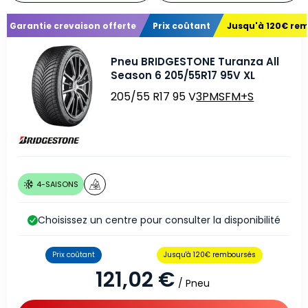
Garantie crevaison offerte
Prix coûtant
Jusqu'à 120€ re
Pneu BRIDGESTONE Turanza All
Season 6 205/55R17 95V XL
205/55 R17 95 V
3PMSF
M+S
4-SAISONS
Choisissez un centre pour consulter la disponibilité
Prix coûtant
Jusqu'à 120€ remboursés
121,02 €
/ Pneu