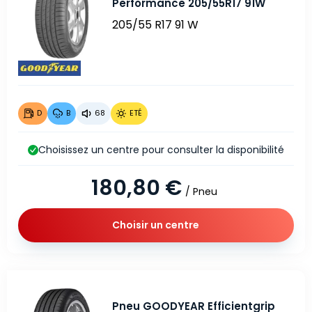
Performance 205/55R17 91W
205/55 R17 91 W
D
B
68
ETÉ
Choisissez un centre pour consulter la disponibilité
180,80 €
/ Pneu
Choisir un centre
Pneu GOODYEAR Efficientgrip