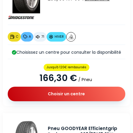
C
A
71
HIVER
Choisissez un centre pour consulter la disponibilité
Jusqu'à 120€ remboursés
166,30 €
/ Pneu
Choisir un centre
Pneu GOODYEAR Efficientgrip