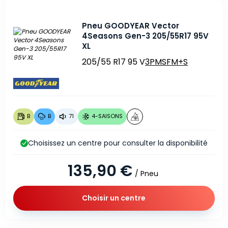
Pneu GOODYEAR Vector
4Seasons Gen-3 205/55R17 95V
XL
205/55 R17 95 V
3PMSF
M+S
B
B
71
4-SAISONS
Choisissez un centre pour consulter la disponibilité
135,90 €
/ Pneu
Choisir un centre