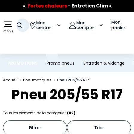
Prix coûtant pneus Bridgestone
Aller au contenu principal
Aller à la navigation
🔥
Extincteur :
réflexe sécurité
🔥
Jusqu'à 120€ remboursés
sur les pneus Bridgestone
Mon
Mon
Mon
Votre recherche
centre
compte
panier
menu
PROMOTIONS
Promo pneus
Entretien & vidange
Accueil
Pneumatiques
Pneu 205/55 R17
Pneu 205/55 R17
Tous les éléments de la catégorie :
(82)
Filtrer
Trier