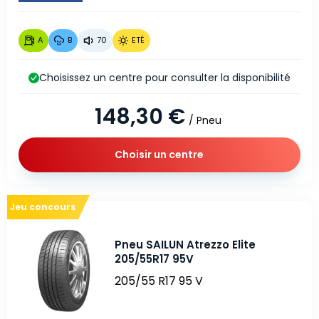
A
B
70
ETÉ
Choisissez un centre pour consulter la disponibilité
148,30 €
/ Pneu
Choisir un centre
Jeu concours
Pneu SAILUN Atrezzo Elite
205/55R17 95V
205/55 R17 95 V