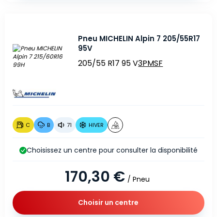
Pneu MICHELIN Alpin 7 205/55R17
95V
205/55 R17 95 V
3PMSF
C
B
71
HIVER
Choisissez un centre pour consulter la disponibilité
170,30 €
/ Pneu
Choisir un centre