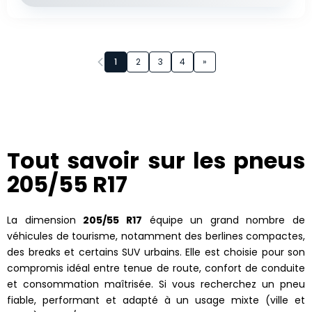
Page 1 sur 4
1
2
3
4
»
Tout savoir sur les pneus
205/55 R17
La dimension
205/55 R17
équipe un grand nombre de
véhicules de tourisme, notamment des berlines compactes,
des breaks et certains SUV urbains. Elle est choisie pour son
compromis idéal entre tenue de route, confort de conduite
et consommation maîtrisée. Si vous recherchez un pneu
fiable, performant et adapté à un usage mixte (ville et