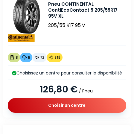
Pneu CONTINENTAL
ContiEcoContact 5 205/55R17
95V XL
205/55 R17 95 V
B
B
72
ETÉ
Choisissez un centre pour consulter la disponibilité
126,80 €
/ Pneu
Choisir un centre