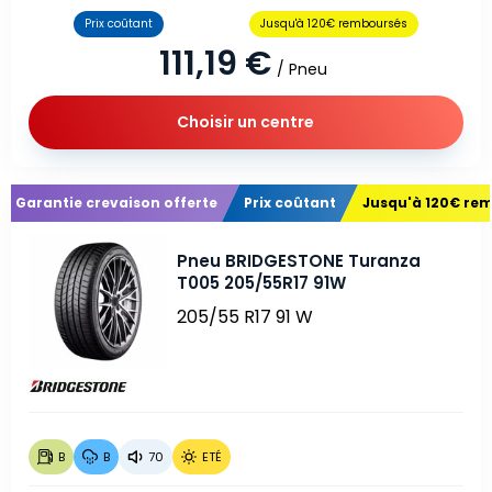
Prix coûtant
Jusqu'à 120€ remboursés
111,19 €
/ Pneu
Choisir un centre
Garantie crevaison offerte
Prix coûtant
Jusqu'à 120€ re
Pneu BRIDGESTONE Turanza
T005 205/55R17 91W
205/55 R17 91 W
B
B
70
ETÉ