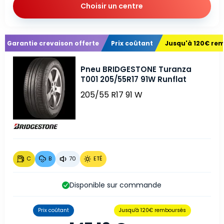
Choisir un centre
Garantie crevaison offerte
Prix coûtant
Jusqu'à 120€ re
Pneu BRIDGESTONE Turanza
T001 205/55R17 91W Runflat
205/55 R17 91 W
C
B
70
ETÉ
Disponible sur commande
Prix coûtant
Jusqu'à 120€ remboursés