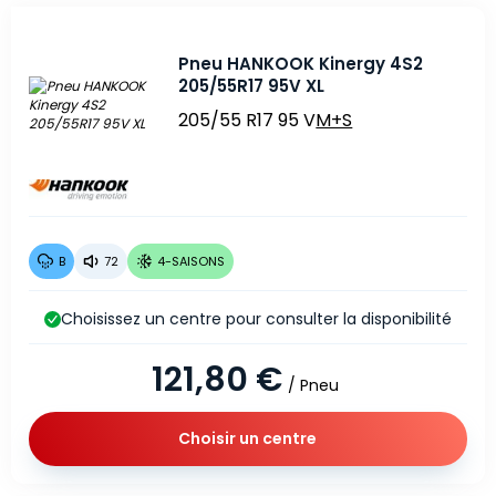
Pneu HANKOOK Kinergy 4S2
205/55R17 95V XL
205/55 R17 95 V
M+S
B
72
4-SAISONS
Choisissez un centre pour consulter la disponibilité
121,80 €
/ Pneu
Choisir un centre