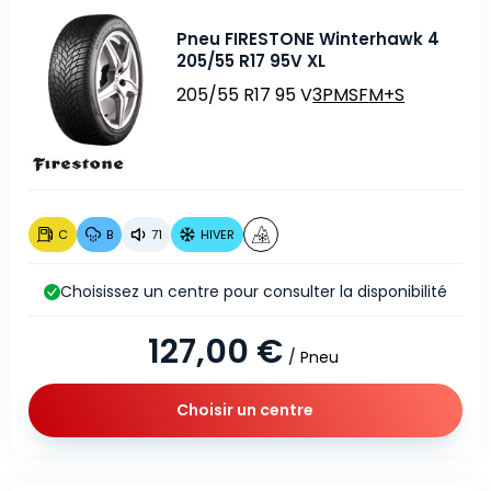
Pneu FIRESTONE Winterhawk 4
205/55 R17 95V XL
205/55 R17 95 V
3PMSF
M+S
C
B
71
HIVER
Choisissez un centre pour consulter la disponibilité
127,00 €
/ Pneu
Choisir un centre