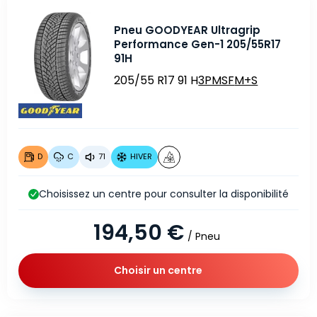
Pneu GOODYEAR Ultragrip
Performance Gen-1 205/55R17
91H
205/55 R17 91 H
3PMSF
M+S
D
C
71
HIVER
Choisissez un centre pour consulter la disponibilité
194,50 €
/ Pneu
Choisir un centre