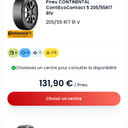
Pneu CONTINENTAL
ContiEcoContact 5 205/55R17
91V
205/55 R17 91 V
B
B
71
ETÉ
Choisissez un centre pour consulter la disponibilité
131,90 €
/ Pneu
Choisir un centre