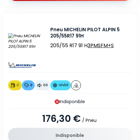
Pneu MICHELIN PILOT ALPIN 5
205/55R17 91H
205/55 R17 91 H
3PMSF
M+S
C
B
68
HIVER
Indisponible
176,30 €
/ Pneu
Indisponible