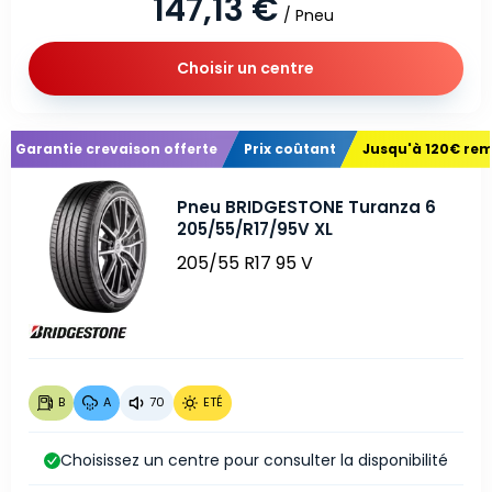
147,13 €
/ Pneu
Choisir un centre
Garantie crevaison offerte
Prix coûtant
Jusqu'à 120€ re
Pneu BRIDGESTONE Turanza 6
205/55/R17/95V XL
205/55 R17 95 V
B
A
70
ETÉ
Choisissez un centre pour consulter la disponibilité