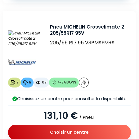
Pneu MICHELIN Crossclimate 2
205/55R17 95V
205/55 R17 95 V
3PMSF
M+S
B
B
69
4-SAISONS
Choisissez un centre pour consulter la disponibilité
131,10 €
/ Pneu
Choisir un centre