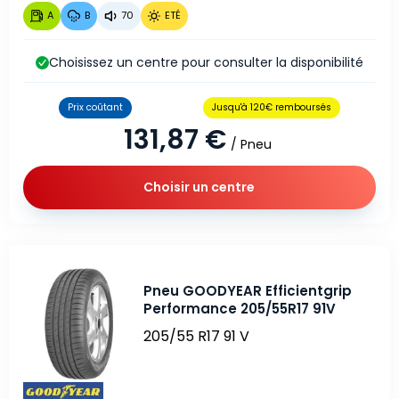
A
B
70
ETÉ
Choisissez un centre pour consulter la disponibilité
Prix coûtant
Jusqu'à 120€ remboursés
131,87 €
/ Pneu
Choisir un centre
Pneu GOODYEAR Efficientgrip
Performance 205/55R17 91V
205/55 R17 91 V