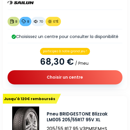
B
B
70
ETÉ
Choisissez un centre pour consulter la disponibilité
participez à notre grand jeu !
68,30 €
/ Pneu
Choisir un centre
Jusqu'à 120€ remboursés
Pneu BRIDGESTONE Blizzak
LM005 205/55R17 95V XL
205/55 R17 95 V
3PMSF
M+S