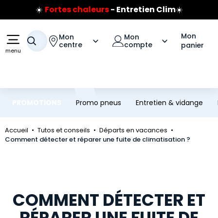
☀️
Fortes chaleurs
- Entretien Clim
☀️
Aller au contenu principal
Aller à la navigation
Prix coûtant pneus Bridgestone
🔥
Extincteur :
réflexe sécurité
🔥
Mon
Mon
Mon
Votre recherche
Jusqu'à 120€ remboursés
sur les pneus Bridgestone
centre
compte
panier
menu
PROMOTIONS
Promo pneus
Entretien & vidange
Accueil
Tutos et conseils
Départs en vacances
Comment détecter et réparer une fuite de climatisation ?
COMMENT DÉTECTER ET
RÉPARER UNE FUITE DE