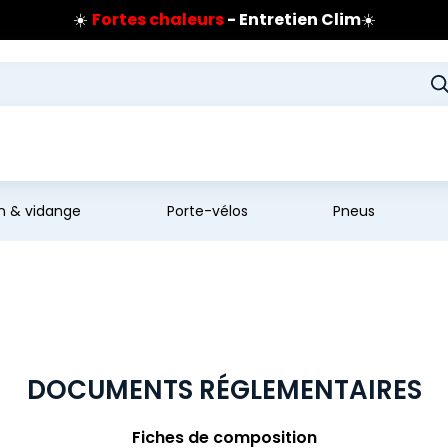
☀️
Fortes chaleurs
- Entretien Clim
☀️
Prix coûtant pneus Bridgestone
🔥
Extincteur :
réflexe sécurité
🔥
Jusqu'à 120€ remboursés
sur les pneus Bridgestone
en & vidange
Porte-vélos
Pneus
DOCUMENTS RÉGLEMENTAIRES
Fiches de composition