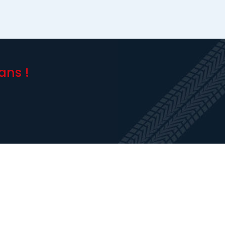
ans !