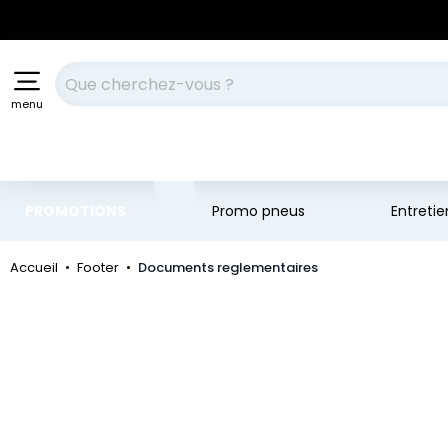
Aller au contenu principal
Aller à la navigation
Votre recherche
menu
PROMOTIONS
Promo pneus
Entreti
Accueil
Footer
Documents reglementaires