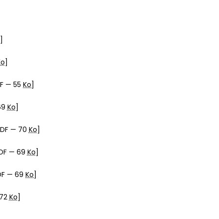
]
Ko
]
DF — 55
Ko
]
69
Ko
]
PDF — 70
Ko
]
PDF — 69
Ko
]
DF — 69
Ko
]
 72
Ko
]