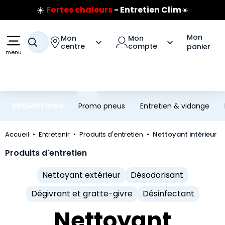
Prix coûtant pneus Bridgestone
Aller au contenu principal
Aller à la navigation
🔥
Extincteur :
réflexe sécurité
🔥
Jusqu'à 120€ remboursés
sur les pneus Bridgestone
Mon
Mon
Mon
Votre recherche
centre
compte
panier
menu
PROMOTIONS
Promo pneus
Entretien & vidange
Accueil
Entretenir
Produits d'entretien
Nettoyant intérieur
Produits d'entretien
Nettoyant extérieur
Désodorisant
Dégivrant et gratte-givre
Désinfectant
Nettoyant