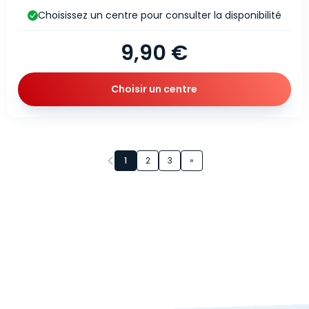
Choisissez un centre pour consulter la disponibilité
9,90 €
Choisir un centre
Page 1 sur 3
1
2
3
»