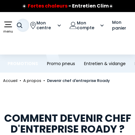
☀️
Fortes chaleurs
- Entretien Clim
☀️
Aller au contenu principal
Aller à la navigation
Prix coûtant pneus Bridgestone
🔥
Extincteur :
réflexe sécurité
🔥
Mon
Mon
Mon
Votre recherche
Jusqu'à 120€ remboursés
sur les pneus Bridgestone
centre
compte
panier
menu
PROMOTIONS
Promo pneus
Entretien & vidange
Accueil
A propos
Devenir chef d'entreprise Roady
COMMENT DEVENIR CHEF
D'ENTREPRISE ROADY ?