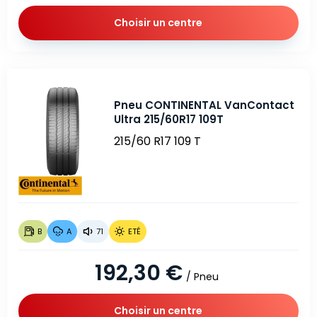
Choisir un centre
Pneu CONTINENTAL VanContact
Ultra 215/60R17 109T
215/60 R17 109 T
B
A
71
ETÉ
192,30 €
/ Pneu
Choisir un centre