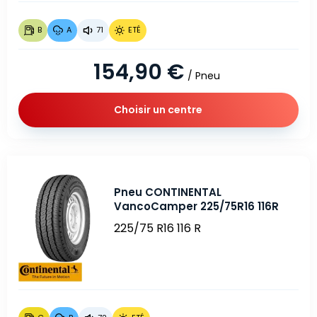
B
A
71
ETÉ
154,90 €
/ Pneu
Choisir un centre
Pneu CONTINENTAL
VancoCamper 225/75R16 116R
225/75 R16 116 R