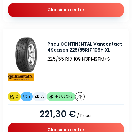
Choisir un centre
Pneu CONTINENTAL Vancontact
4Season 225/55R17 109H XL
225/55 R17 109 H
3PMSF
M+S
C
B
73
4-SAISONS
221,30 €
/ Pneu
Choisir un centre