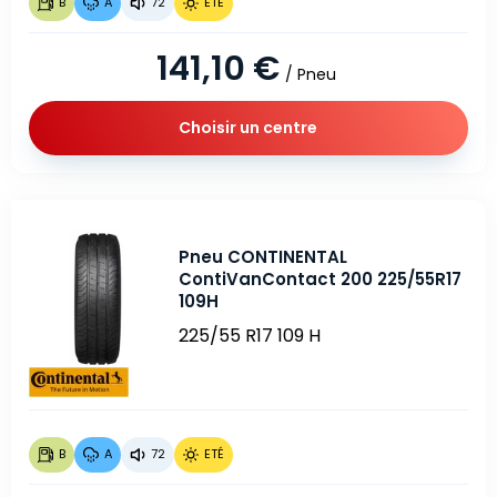
B
A
72
ETÉ
141,10 €
/ Pneu
Choisir un centre
Pneu CONTINENTAL
ContiVanContact 200 225/55R17
109H
225/55 R17 109 H
B
A
72
ETÉ