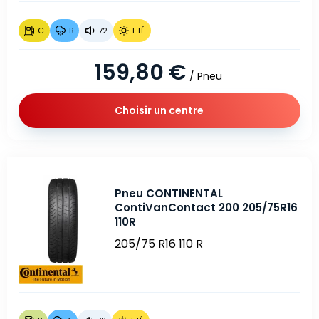
C
B
72
ETÉ
159,80 €
/ Pneu
Choisir un centre
Pneu CONTINENTAL
ContiVanContact 200 205/75R16
110R
205/75 R16 110 R