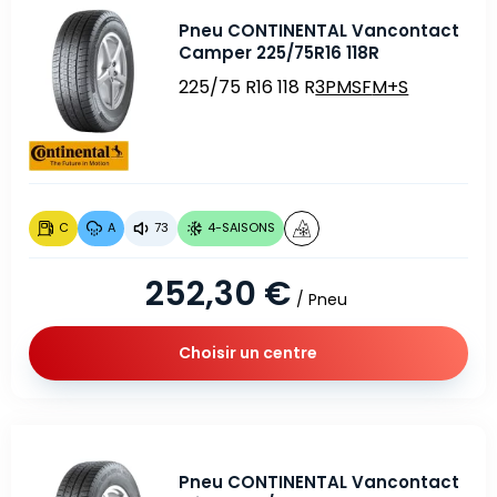
Pneu CONTINENTAL Vancontact
Camper 225/75R16 118R
225/75 R16 118 R
3PMSF
M+S
C
A
73
4-SAISONS
252,30 €
/ Pneu
Choisir un centre
Pneu CONTINENTAL Vancontact