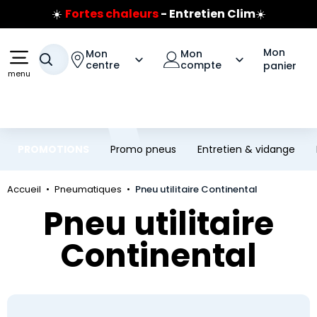
Prix coûtant pneus Bridgestone
Aller au contenu principal
Aller à la navigation
🔥
Extincteur :
réflexe sécurité
🔥
Jusqu'à 120€ remboursés
sur les pneus Bridgestone
Mon
Mon
Mon
Votre recherche
centre
compte
panier
menu
PROMOTIONS
Promo pneus
Entretien & vidange
Accueil
Pneumatiques
Pneu utilitaire Continental
Pneu utilitaire
Continental