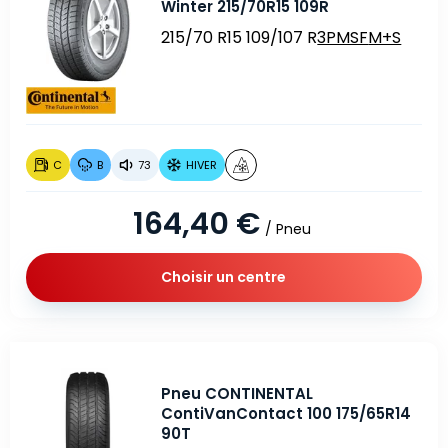
Winter 215/70R15 109R
215/70 R15 109/107 R
3PMSF
M+S
C
B
73
HIVER
164,40 €
/ Pneu
Choisir un centre
Pneu CONTINENTAL
ContiVanContact 100 175/65R14
90T