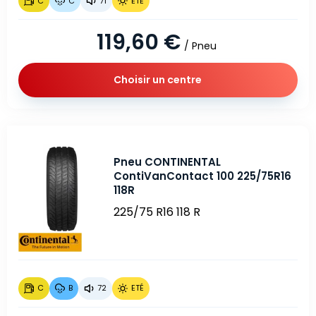
C
C
71
ETÉ
119,60 €
/ Pneu
Choisir un centre
Pneu CONTINENTAL
ContiVanContact 100 225/75R16
118R
225/75 R16 118 R
C
B
72
ETÉ