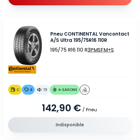
Pneu CONTINENTAL Vancontact
A/S Ultra 195/75R16 110R
195/75 R16 110 R
3PMSF
M+S
C
B
73
4-SAISONS
142,90 €
/ Pneu
Indisponible