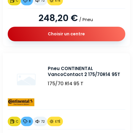
C
B
72
ETÉ
248,20 €
/ Pneu
Choisir un centre
Pneu CONTINENTAL
VancoContact 2 175/70R14 95T
175/70 R14 95 T
C
B
72
ETÉ