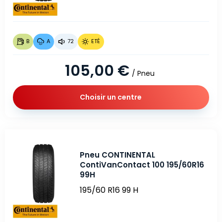
B
A
72
ETÉ
105,00 €
/ Pneu
Choisir un centre
Pneu CONTINENTAL
ContiVanContact 100 195/60R16
99H
195/60 R16 99 H