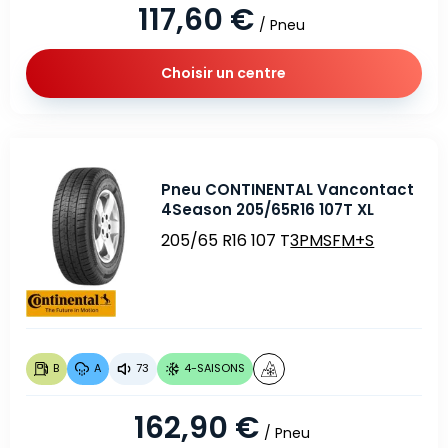
117,60 €
/ Pneu
Choisir un centre
Pneu CONTINENTAL Vancontact
4Season 205/65R16 107T XL
205/65 R16 107 T
3PMSF
M+S
B
A
73
4-SAISONS
162,90 €
/ Pneu