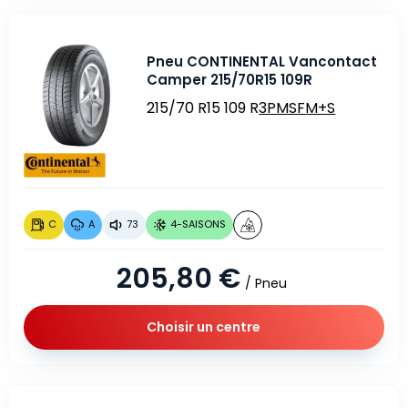
Pneu CONTINENTAL Vancontact
Camper 215/70R15 109R
215/70 R15 109 R
3PMSF
M+S
C
A
73
4-SAISONS
205,80 €
/ Pneu
Choisir un centre