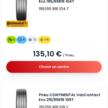
Eco 195/65R16 104T
195/65 R16 104 T
A
A
72
ETÉ
135,10 €
/ Pneu
Choisir un centre
Pneu CONTINENTAL VanContact
Eco 215/65R16 109T
215/65 R16 109 T