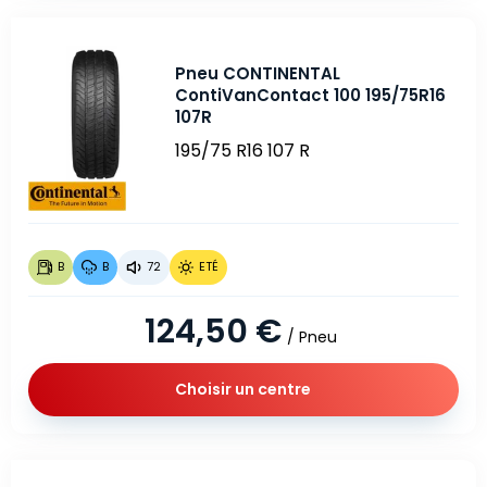
Pneu CONTINENTAL
ContiVanContact 100 195/75R16
107R
195/75 R16 107 R
B
B
72
ETÉ
124,50 €
/ Pneu
Choisir un centre