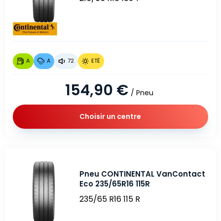
A
A
72
ETÉ
154,90 €
/ Pneu
Choisir un centre
Pneu CONTINENTAL VanContact
Eco 235/65R16 115R
235/65 R16 115 R