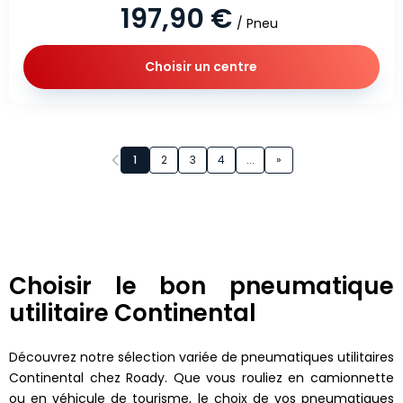
197,90 €
/ Pneu
Choisir un centre
Page 1 sur 8
1
2
3
4
...
»
Choisir le bon pneumatique
utilitaire Continental
Découvrez notre sélection variée de pneumatiques utilitaires
Continental chez Roady. Que vous rouliez en camionnette
ou en véhicule de tourisme, le choix de vos pneumatiques