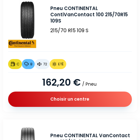
Pneu CONTINENTAL
ContiVanContact 100 215/70R15
109S
215/70 R15 109 S
C
B
72
ETÉ
162,20 €
/ Pneu
Choisir un centre
Pneu CONTINENTAL VanContact