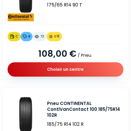
175/65 R14 90 T
C
B
72
ETÉ
108,00 €
/ Pneu
Choisir un centre
Pneu CONTINENTAL
ContiVanContact 100 185/75R14
102R
185/75 R14 102 R