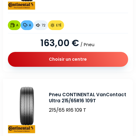
A
A
72
ETÉ
163,00 €
/ Pneu
Choisir un centre
Pneu CONTINENTAL VanContact
Ultra 215/65R16 109T
215/65 R16 109 T