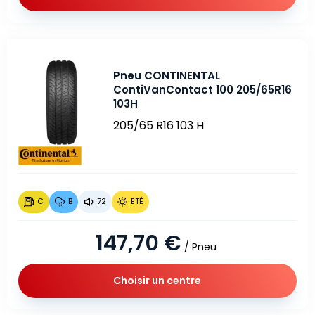
Pneu CONTINENTAL
ContiVanContact 100 205/65R16
103H
205/65 R16 103 H
C
B
72
ETÉ
147,70 €
/ Pneu
Choisir un centre