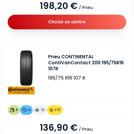
198,20 €
/ Pneu
Choisir un centre
Pneu CONTINENTAL
ContiVanContact 200 195/75R16
107R
195/75 R16 107 R
B
A
72
ETÉ
136,90 €
/ Pneu