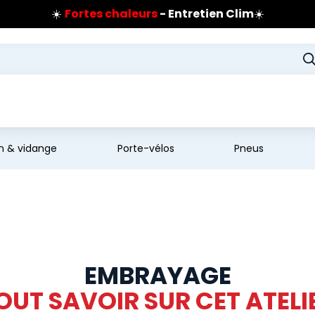
☀️
Fortes chaleurs
- Entretien Clim
☀️
Prix coûtant pneus Bridgestone
🔥
Extincteur :
réflexe sécurité
🔥
Jusqu'à 120€ remboursés
sur les pneus Bridgestone
en & vidange
Porte-vélos
Pneus
EMBRAYAGE
OUT SAVOIR SUR CET ATELI