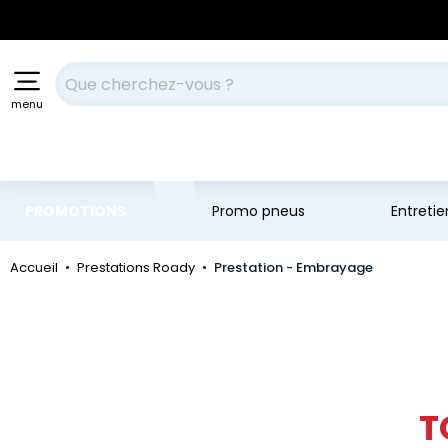
Aller au contenu principal
Aller à la navigation
Votre recherche
menu
PROMOTIONS
Promo pneus
Entreti
Accueil
Prestations Roady
Prestation - Embrayage
T