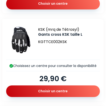
Choisir un centre
Marque
KSK (mrq de Tétrosyl)
Gants cross KSK taille L
KGTTCE002KSK
Choisissez un centre pour consulter la disponibilité
29,90 €
Choisir un centre