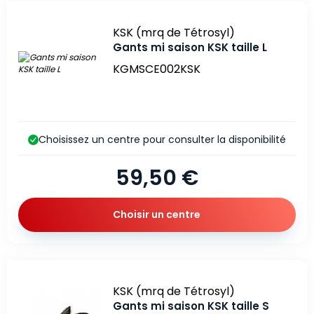
Marque
KSK (mrq de Tétrosyl)
Gants mi saison KSK taille L
KGMSCE002KSK
Choisissez un centre pour consulter la disponibilité
59,50 €
Choisir un centre
Marque
KSK (mrq de Tétrosyl)
Gants mi saison KSK taille S