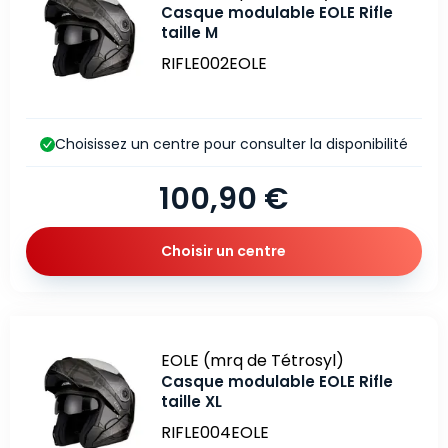
Casque modulable EOLE Rifle
taille M
RIFLE002EOLE
Choisissez un centre pour consulter la disponibilité
100,90 €
Choisir un centre
Marque
EOLE (mrq de Tétrosyl)
Casque modulable EOLE Rifle
taille XL
RIFLE004EOLE