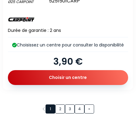
5251501CARP
Durée de garantie : 2 ans
Choisissez un centre pour consulter la disponibilité
3,90 €
Choisir un centre
Page 1 sur 5
1
2
3
4
»