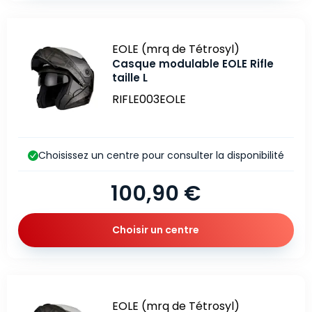
Marque
EOLE (mrq de Tétrosyl)
Casque modulable EOLE Rifle
taille L
RIFLE003EOLE
Choisissez un centre pour consulter la disponibilité
100,90 €
Choisir un centre
Marque
EOLE (mrq de Tétrosyl)