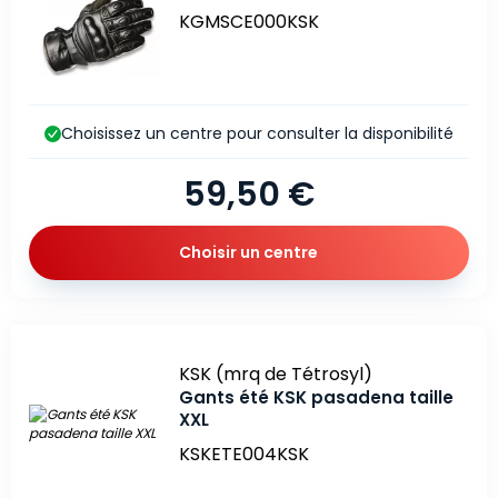
KGMSCE000KSK
Choisissez un centre pour consulter la disponibilité
59,50 €
Choisir un centre
Marque
KSK (mrq de Tétrosyl)
Gants été KSK pasadena taille
XXL
KSKETE004KSK