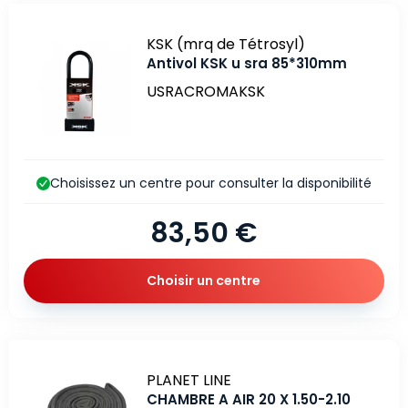
Marque
KSK (mrq de Tétrosyl)
Antivol KSK u sra 85*310mm
USRACROMAKSK
Choisissez un centre pour consulter la disponibilité
83,50 €
Choisir un centre
Marque
PLANET LINE
CHAMBRE A AIR 20 X 1.50-2.10