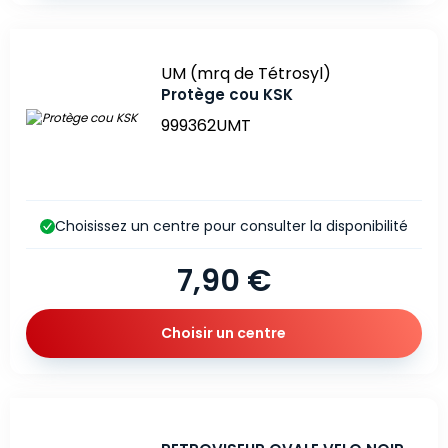
Marque
UM (mrq de Tétrosyl)
Protège cou KSK
999362UMT
Choisissez un centre pour consulter la disponibilité
7,90 €
Choisir un centre