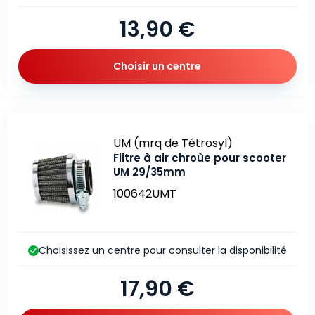
13,90 €
Choisir un centre
Marque
UM (mrq de Tétrosyl)
Filtre à air chroùe pour scooter
UM 29/35mm
100642UMT
Choisissez un centre pour consulter la disponibilité
17,90 €