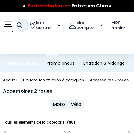
Prix coûtant pneus Bridgestone
Aller au contenu principal
Aller à la navigation
🔥
Extincteur :
réflexe sécurité
🔥
Jusqu'à 120€ remboursés
sur les pneus Bridgestone
Mon
Mon
Mon
Votre recherche
centre
compte
panier
menu
PROMOTIONS
Promo pneus
Entretien & vidange
Accueil
Deux roues et vélos électriques
Accessoires 2 roues
Accessoires 2 roues
Moto
Vélo
Tous les éléments de la catégorie :
(98)