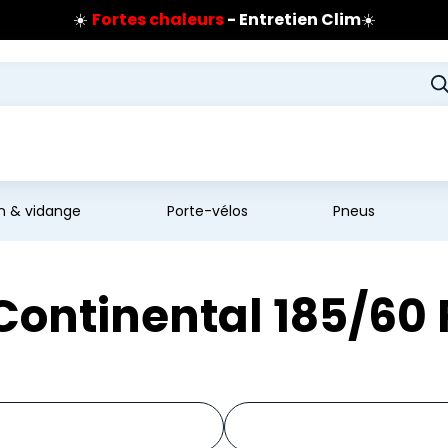
☀️
Fortes chaleurs
- Entretien Clim
☀️
Prix coûtant pneus Bridgestone
🔥
Extincteur :
réflexe sécurité
🔥
Jusqu'à 120€ remboursés
sur les pneus Bridgestone
en & vidange
Porte-vélos
Pneus
Continental 185/60 