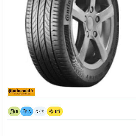
B
A
71
ETÉ