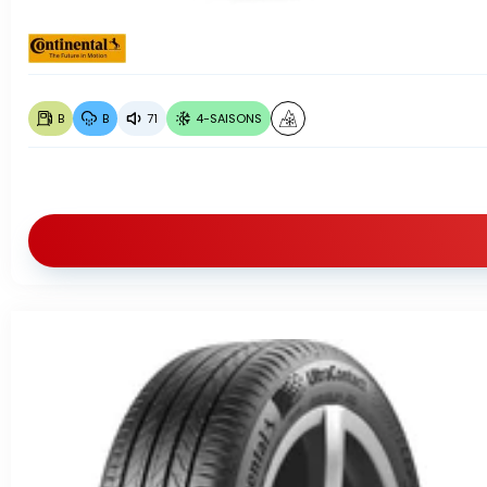
B
B
71
4-SAISONS