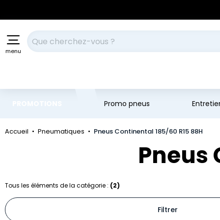
Aller au contenu principal
Aller à la navigation
Votre recherche
menu
PROMOTIONS
Promo pneus
Entreti
Accueil
Pneumatiques
Pneus Continental 185/60 R15 88H
Pneus 
Tous les éléments de la catégorie :
(2)
Filtrer