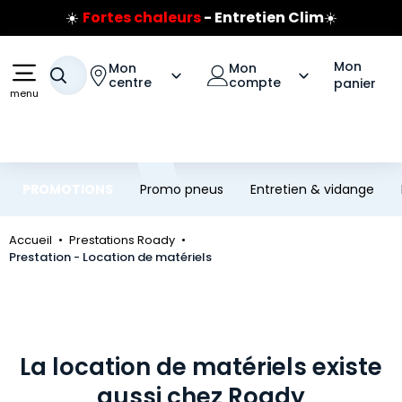
☀️
Fortes chaleurs
- Entretien Clim
☀️
Aller au contenu principal
Aller à la navigation
Prix coûtant pneus Bridgestone
🔥
Extincteur :
réflexe sécurité
🔥
Mon
Mon
Mon
Votre recherche
Jusqu'à 120€ remboursés
sur les pneus Bridgestone
centre
compte
panier
menu
PROMOTIONS
Promo pneus
Entretien & vidange
Accueil
Prestations Roady
Prestation - Location de matériels
La location de matériels existe
aussi chez Roady