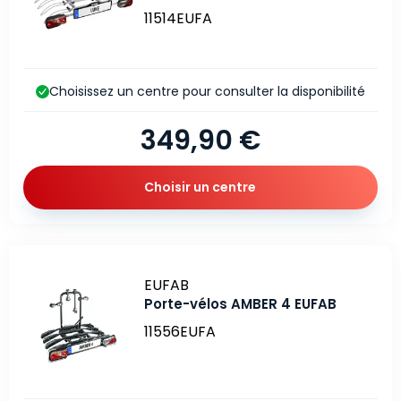
11514EUFA
Choisissez un centre pour consulter la disponibilité
349,90 €
Choisir un centre
Marque
EUFAB
Porte-vélos AMBER 4 EUFAB
11556EUFA