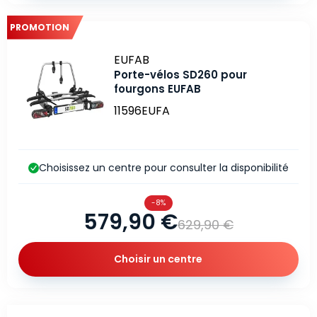
PROMOTION
Marque
EUFAB
Porte-vélos SD260 pour
fourgons EUFAB
11596EUFA
Choisissez un centre pour consulter la disponibilité
-8%
579,90 €
629,90 €
Choisir un centre