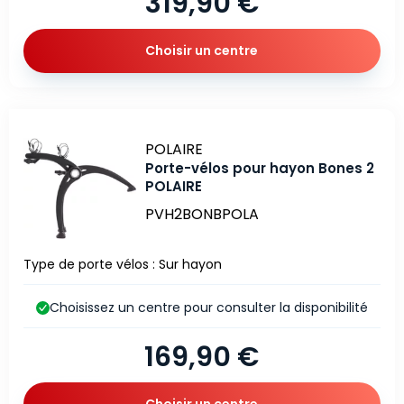
319,90 €
Choisir un centre
Marque
POLAIRE
Porte-vélos pour hayon Bones 2
POLAIRE
PVH2BONBPOLA
Type de porte vélos : Sur hayon
Choisissez un centre pour consulter la disponibilité
169,90 €
Choisir un centre