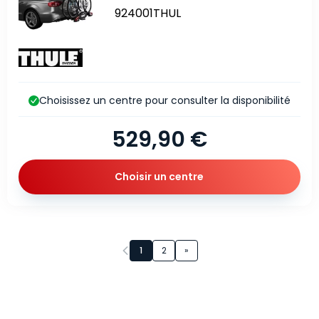
924001THUL
Choisissez un centre pour consulter la disponibilité
529,90 €
Choisir un centre
Page 1 sur 2
1
2
»