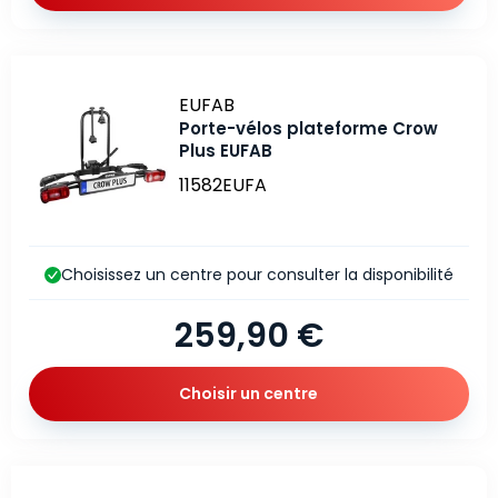
Marque
EUFAB
Porte-vélos plateforme Crow
Plus EUFAB
11582EUFA
Choisissez un centre pour consulter la disponibilité
259,90 €
Choisir un centre