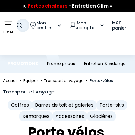
Prix coûtant pneus Bridgestone
Aller au contenu principal
Aller à la navigation
🔥
Extincteur :
réflexe sécurité
🔥
Jusqu'à 120€ remboursés
sur les pneus Bridgestone
Mon
Mon
Mon
Votre recherche
centre
compte
panier
menu
PROMOTIONS
Promo pneus
Entretien & vidange
Accueil
Equiper
Transport et voyage
Porte-vélos
Transport et voyage
Coffres
Barres de toit et galeries
Porte-skis
Remorques
Accessoires
Glacières
Porte vélos