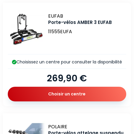
Marque
EUFAB
Porte-vélos AMBER 3 EUFAB
11555EUFA
Choisissez un centre pour consulter la disponibilité
269,90 €
Choisir un centre
Marque
POLAIRE
Porte-vélos attelage suspendu