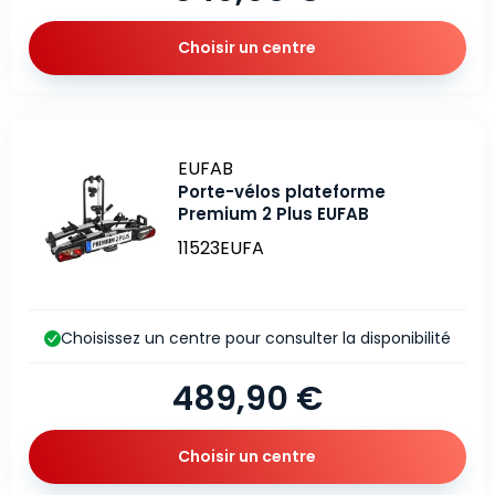
Choisir un centre
Marque
EUFAB
Porte-vélos plateforme
Premium 2 Plus EUFAB
11523EUFA
Choisissez un centre pour consulter la disponibilité
489,90 €
Choisir un centre