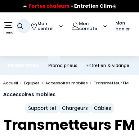
☀️
Fortes chaleurs
- Entretien Clim
☀️
Aller au contenu principal
Aller à la navigation
Prix coûtant pneus Bridgestone
🔥
Extincteur :
réflexe sécurité
🔥
Jusqu'à 120€ remboursés
sur les pneus Bridgestone
Mon
Mon
Mon
Votre recherche
centre
compte
panier
menu
PROMOTIONS
Promo pneus
Entretien & vidange
Accueil
Equiper
Accessoires mobiles
Transmetteur FM
Accessoires mobiles
Support tel
Chargeurs
Câbles
Transmetteurs FM