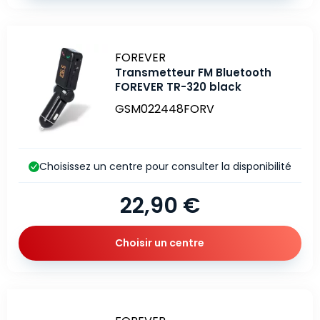
Marque
FOREVER
Transmetteur FM Bluetooth
FOREVER TR-320 black
GSM022448FORV
Choisissez un centre pour consulter la disponibilité
22,90 €
Choisir un centre