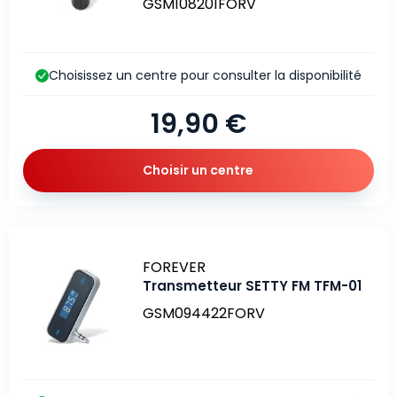
GSM108201FORV
Choisissez un centre pour consulter la disponibilité
19,90 €
Choisir un centre
Marque
FOREVER
Transmetteur SETTY FM TFM-01
GSM094422FORV