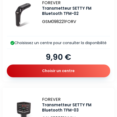
Marque
FOREVER
Transmetteur SETTY FM
Bluetooth TFM-02
GSM098221FORV
Choisissez un centre pour consulter la disponibilité
9,90 €
Choisir un centre
Marque
FOREVER
Transmetteur SETTY FM
Bluetooth TFM-03