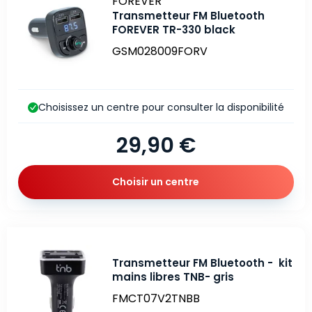
Marque
FOREVER
Transmetteur FM Bluetooth
FOREVER TR-330 black
GSM028009FORV
Choisissez un centre pour consulter la disponibilité
29,90 €
Choisir un centre
Transmetteur FM Bluetooth - kit
mains libres TNB- gris
FMCT07V2TNBB