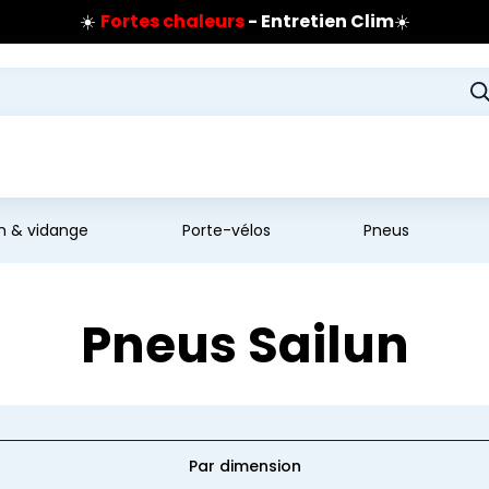
☀️
Fortes chaleurs
- Entretien Clim
☀️
Prix coûtant pneus Bridgestone
🔥
Extincteur :
réflexe sécurité
🔥
Jusqu'à 120€ remboursés
sur les pneus Bridgestone
en & vidange
Porte-vélos
Pneus
Pneus Sailun
Par dimension