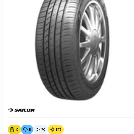
C
B
70
ETÉ