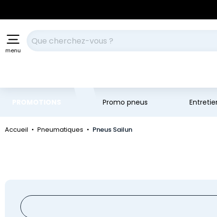
Aller au contenu principal
Aller à la navigation
Votre recherche
menu
PROMOTIONS
Promo pneus
Entreti
Accueil
Pneumatiques
Pneus Sailun