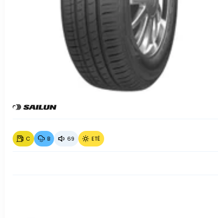
C
B
69
ETÉ