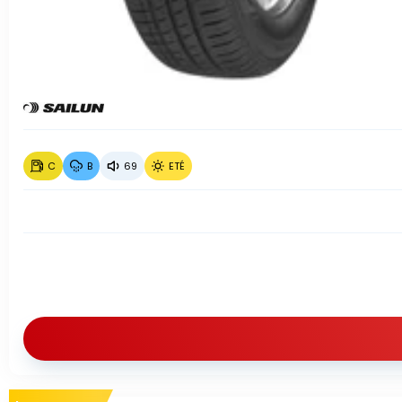
C
B
69
ETÉ