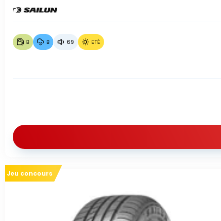
B
B
69
ETÉ
Jeu concours