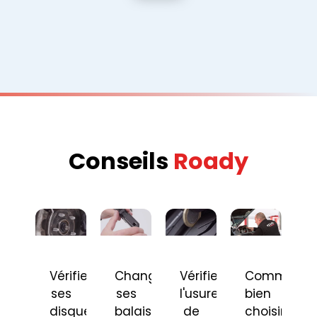
Conseils
Roady
Vérifier
Changer
Vérifier
Comment
ses
ses
l'usure
bien
disques
balais
de
choisir