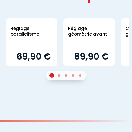
Réglage
Réglage
Co
parallelisme
géométrie avant
gé
69,90 €
89,90 €
1
Sur 3
2
Sur 3
3
Sur 3
4
Sur 3
5
Sur 3