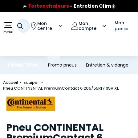
☀️
Fortes chaleurs
- Entretien Clim
☀️
Aller au contenu principal
Aller à la navigation
Prix coûtant pneus Bridgestone
🔥
Extincteur :
réflexe sécurité
🔥
Mon
Mon
Mon
Jusqu'à 120€ remboursés
sur les pneus Bridgestone
Votre recherche
centre
compte
panier
menu
PROMOTIONS
Promo pneus
Entretien & vidange
Accueil
Equiper
Pneu CONTINENTAL PremiumContact 6 205/55R17 95V XL
Marque
Pneu CONTINENTAL
PremiumContact 6