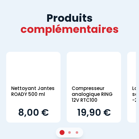
Produits
complémentaires
Nettoyant Jantes
Compresseur
La
ROADY 500 ml
analogique RING
sa
12V RTC100
-2
8,00 €
19,90 €
1
Sur 2
2
Sur 2
3
Sur 2