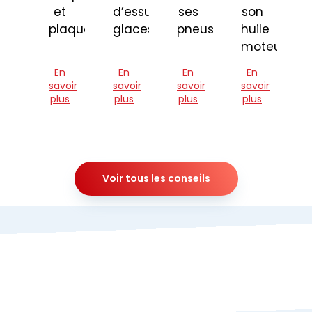
et
d’essuie-
ses
son
plaquettes
glaces
pneus
huile
moteur
En
En
En
En
savoir
savoir
savoir
savoir
plus
plus
plus
plus
Voir tous les conseils