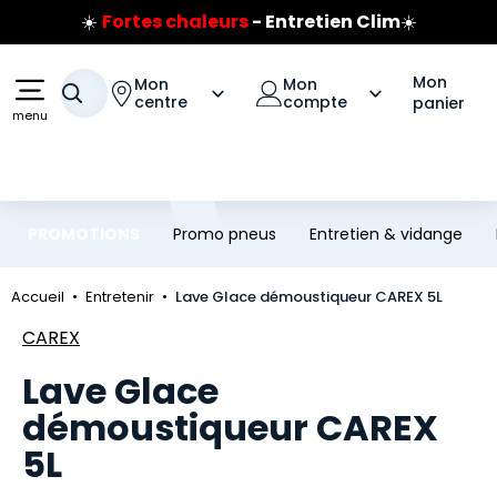
☀️
Fortes chaleurs
- Entretien Clim
☀️
Aller au contenu principal
Aller à la navigation
Prix coûtant pneus Bridgestone
🔥
Extincteur :
réflexe sécurité
🔥
Mon
Mon
Mon
Votre recherche
Jusqu'à 120€ remboursés
sur les pneus Bridgestone
centre
compte
panier
menu
PROMOTIONS
Promo pneus
Entretien & vidange
Accueil
Entretenir
Lave Glace démoustiqueur CAREX 5L
Marque
CAREX
Lave Glace
démoustiqueur CAREX
5L