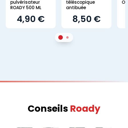
pulvérisateur
téléscopique
OT
ROADY 500 ML
antibuée
4,90 €
8,50 €
1
Sur 2
2
Sur 2
Conseils
Roady