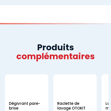
Produits
complémentaires
Dégivrant pare-
Raclette de
Lo
brise
lavage OTOKIT
mi