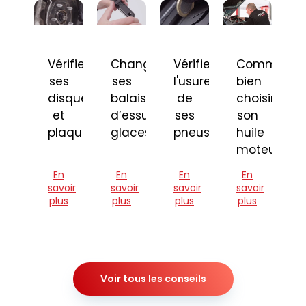
Vérifier
Changer
Vérifier
Comment
ses
ses
l'usure
bien
disques
balais
de
choisir
et
d’essuie-
ses
son
plaquettes
glaces
pneus
huile
moteur
En
En
En
En
savoir
savoir
savoir
savoir
plus
plus
plus
plus
Voir tous les conseils