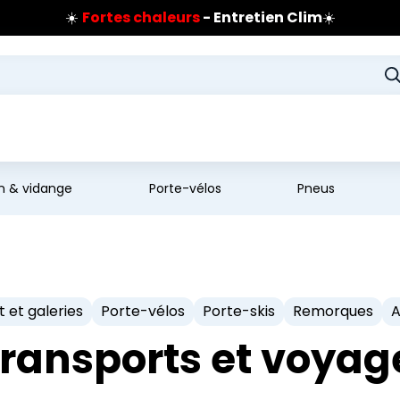
☀️
Fortes chaleurs
- Entretien Clim
☀️
Prix coûtant pneus Bridgestone
🔥
Extincteur :
réflexe sécurité
🔥
Jusqu'à 120€ remboursés
sur les pneus Bridgestone
en & vidange
Porte-vélos
Pneus
t et galeries
Porte-vélos
Porte-skis
Remorques
A
ransports et voya