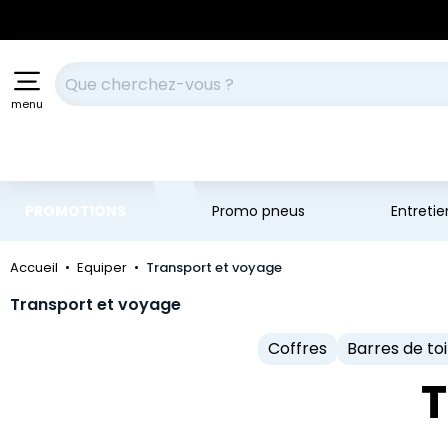
Aller au contenu principal
Aller à la navigation
Votre recherche
menu
PROMOTIONS
Promo pneus
Entreti
Accueil
Equiper
Transport et voyage
Transport et voyage
Coffres
Barres de toi
T