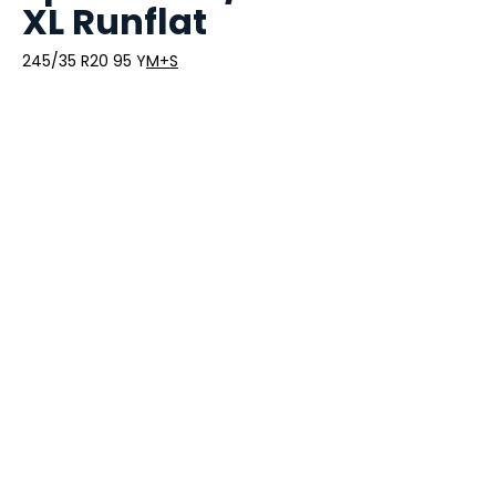
XL Runflat
245/35 R20 95 Y
M+S