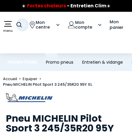
☀️
Fortes chaleurs
- Entretien Clim
☀️
Aller au contenu principal
Aller à la navigation
Prix coûtant pneus Bridgestone
Jusqu'à 120€ remboursés
sur les pneus Bridgestone
Mon
Mon
Mon
Votre recherche
centre
compte
panier
menu
PROMOTIONS
Promo pneus
Entretien & vidange
Accueil
Equiper
Pneu MICHELIN Pilot Sport 3 245/35R20 95Y XL
Marque
Pneu MICHELIN Pilot
Sport 3 245/35R20 95Y