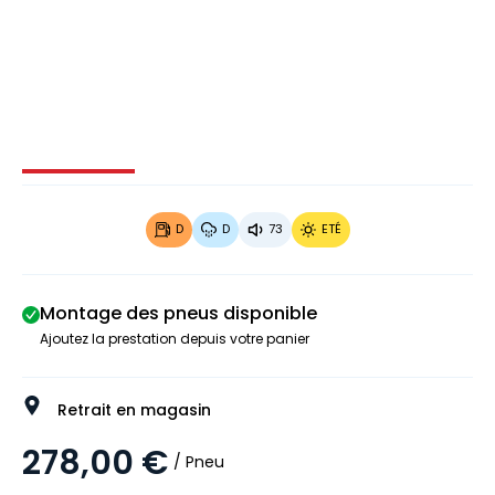
Image 1 sur 3
Image 2 sur 3
Image 3 sur 3
D
D
73
ETÉ
Montage des pneus disponible
Ajoutez la prestation depuis votre panier
Retrait en magasin
278,00 €
/ Pneu