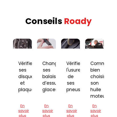
Conseils
Roady
Vérifier
Changer
Vérifier
Comment
ses
ses
l'usure
bien
disques
balais
de
choisir
et
d’essuie-
ses
son
plaquettes
glaces
pneus
huile
moteur
En
En
En
En
savoir
savoir
savoir
savoir
plus
plus
plus
plus