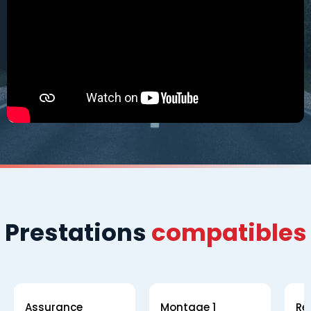
Prestations
compatibles
Assurance
Montage 1
Ré