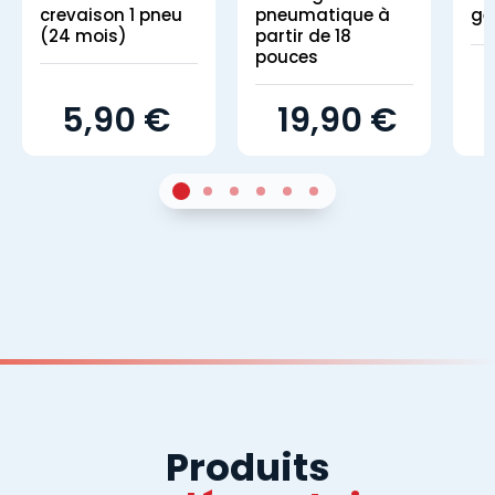
crevaison 1 pneu
pneumatique à
gé
(24 mois)
partir de 18
pouces
5,90 €
19,90 €
1
Sur 4
2
Sur 4
3
Sur 4
4
Sur 4
5
Sur 4
6
Sur 4
Produits