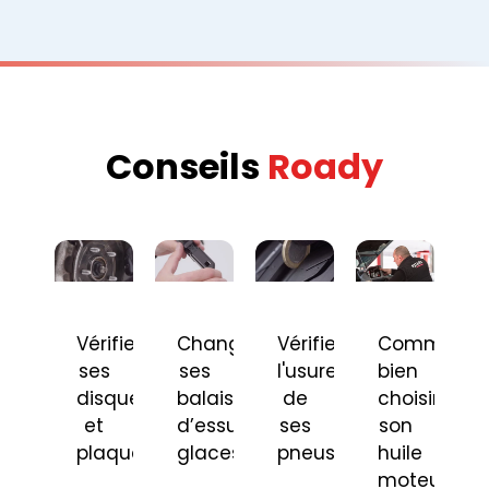
Conseils
Roady
Vérifier
Changer
Vérifier
Comment
ses
ses
l'usure
bien
disques
balais
de
choisir
et
d’essuie-
ses
son
plaquettes
glaces
pneus
huile
moteur