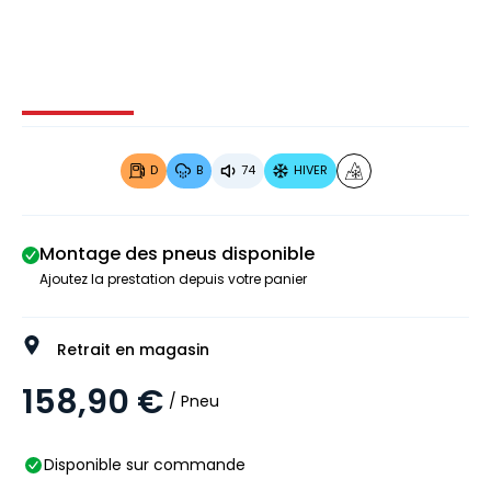
Image 1 sur 4
Image 2 sur 4
Image 3 sur 4
Image 4 
D
B
74
HIVER
Montage des pneus disponible
Ajoutez la prestation depuis votre panier
Retrait en magasin
158,90 €
/ Pneu
Disponible sur commande