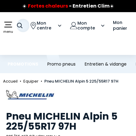
☀️
Fortes chaleurs
- Entretien Clim
☀️
Aller au contenu principal
Aller à la navigation
Prix coûtant pneus Bridgestone
🔥
Extincteur :
réflexe sécurité
🔥
Mon
Mon
Mon
Jusqu'à 120€ remboursés
sur les pneus Bridgestone
Votre recherche
centre
compte
panier
menu
PROMOTIONS
Promo pneus
Entretien & vidange
Accueil
Equiper
Pneu MICHELIN Alpin 5 225/55R17 97H
Marque
Pneu MICHELIN Alpin 5
225/55R17 97H