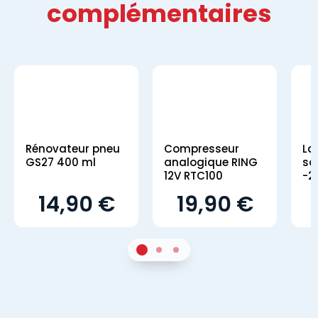
complémentaires
Rénovateur pneu
Compresseur
La
GS27 400 ml
analogique RING
sa
12V RTC100
-2
14,90 €
19,90 €
1
Sur 2
2
Sur 2
3
Sur 2