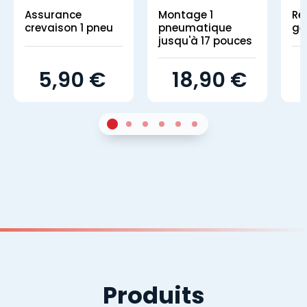
Assurance
Montage 1
Ré
crevaison 1 pneu
pneumatique
gé
jusqu'à 17 pouces
5,90 €
18,90 €
1
Sur 4
2
Sur 4
3
Sur 4
4
Sur 4
5
Sur 4
6
Sur 4
Produits