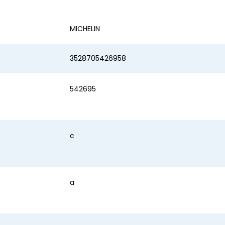
MICHELIN
3528705426958
542695
c
a