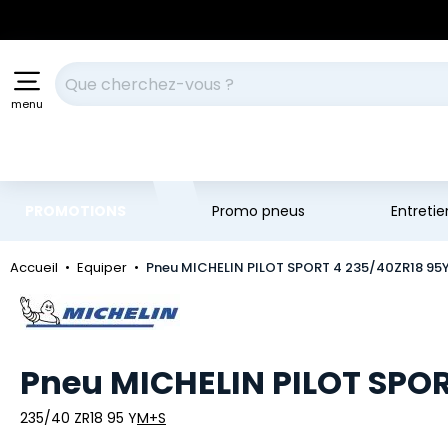
Aller au contenu principal
Aller à la navigation
Votre recherche
menu
PROMOTIONS
Promo pneus
Entreti
Accueil
Equiper
Pneu MICHELIN PILOT SPORT 4 235/40ZR18 95
Marque
Pneu MICHELIN PILOT SPOR
235/40 ZR18 95 Y
M+S