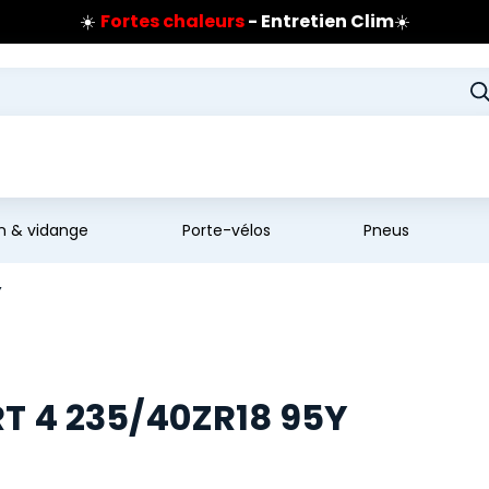
☀️
Fortes chaleurs
- Entretien Clim
☀️
Prix coûtant pneus Bridgestone
🔥
Extincteur :
réflexe sécurité
🔥
Jusqu'à 120€ remboursés
sur les pneus Bridgestone
en & vidange
Porte-vélos
Pneus
Y
T 4 235/40ZR18 95Y