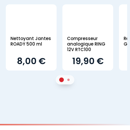
Nettoyant Jantes
Compresseur
Ré
ROADY 500 ml
analogique RING
GS
12V RTC100
8,00 €
19,90 €
1
Sur 2
2
Sur 2