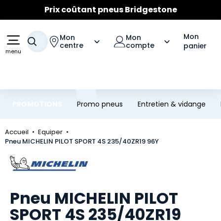
Prix coûtant pneus Bridgestone
Aller au contenu principal
Aller à la navigation
🔥
Extincteur :
réflexe sécurité
🔥
Jusqu'à 120€ remboursés
sur les pneus Bridgestone
Mon
Mon
Mon
Votre recherche
centre
compte
panier
menu
PROMOTIONS
Promo pneus
Entretien & vidange
Accueil
Equiper
Pneu MICHELIN PILOT SPORT 4S 235/40ZR19 96Y
Marque
Pneu MICHELIN PILOT
SPORT 4S 235/40ZR19