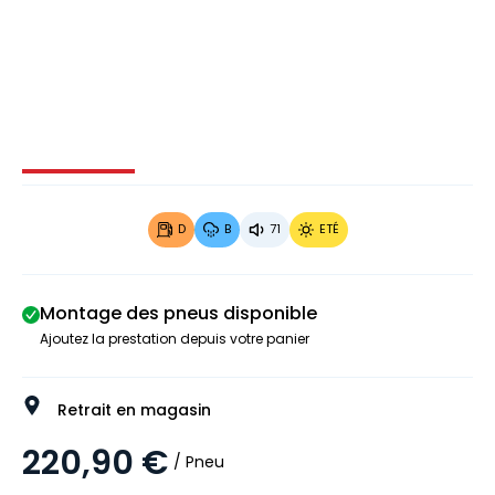
Image 1 sur 4
Image 2 sur 4
Image 3 sur 4
Image 4 
D
B
71
ETÉ
Montage des pneus disponible
Ajoutez la prestation depuis votre panier
Retrait en magasin
220,90 €
/ Pneu