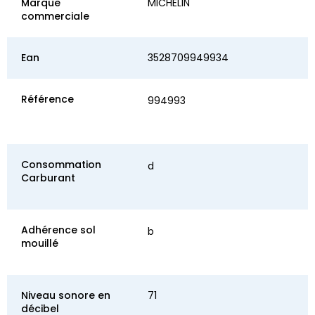
Marque
MICHELIN
commerciale
Ean
3528709949934
Référence
994993
Consommation
d
Carburant
Adhérence sol
b
mouillé
Niveau sonore en
71
décibel