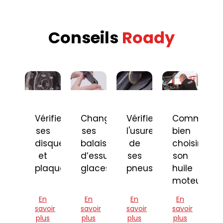
Conseils
Roady
Vérifier
Changer
Vérifier
Comment
ses
ses
l'usure
bien
disques
balais
de
choisir
et
d’essuie-
ses
son
plaquettes
glaces
pneus
huile
moteur
En
En
En
En
savoir
savoir
savoir
savoir
plus
plus
plus
plus