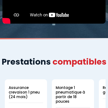
Prestations
compatibles
Assurance
Montage 1
Ré
crevaison 1 pneu
pneumatique à
gé
(24 mois)
partir de 18
pouces