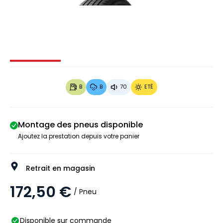
Image 1 sur 4
Image 2 sur 4
Image 3 sur 4
Image 4 
B
B
70
ETÉ
Montage des pneus disponible
Ajoutez la prestation depuis votre panier
Retrait en magasin
172,50 €
/ Pneu
Disponible sur commande