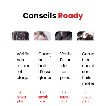
Conseils
Roady
Vérifier
Changer
Vérifier
Comment
ses
ses
l'usure
bien
disques
balais
de
choisir
et
d’essuie-
ses
son
plaquettes
glaces
pneus
huile
moteur
En
En
En
En
savoir
savoir
savoir
savoir
plus
plus
plus
plus