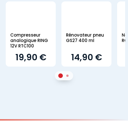
Compresseur
Rénovateur pneu
Ne
analogique RING
GS27 400 ml
RO
12V RTC100
19,90 €
14,90 €
1
Sur 2
2
Sur 2