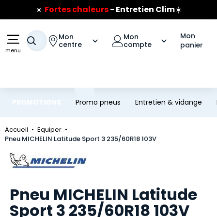
☀️
Fortes chaleurs
- Entretien Clim
☀️
Aller au contenu principal
Aller à la navigation
Prix coûtant pneus Bridgestone
🔥
Extincteur :
réflexe sécurité
🔥
Mon
Mon
Mon
Votre recherche
Jusqu'à 120€ remboursés
sur les pneus Bridgestone
centre
compte
panier
menu
PROMOTIONS
Promo pneus
Entretien & vidange
Accueil
Equiper
Pneu MICHELIN Latitude Sport 3 235/60R18 103V
Marque
Pneu MICHELIN Latitude
Sport 3 235/60R18 103V