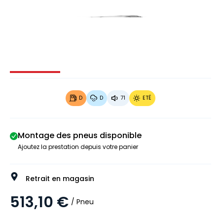
Image 1 sur 3
Image 2 sur 3
Image 3 sur 3
D
D
71
ETÉ
Montage des pneus disponible
Ajoutez la prestation depuis votre panier
Retrait en magasin
513,10 €
/ Pneu