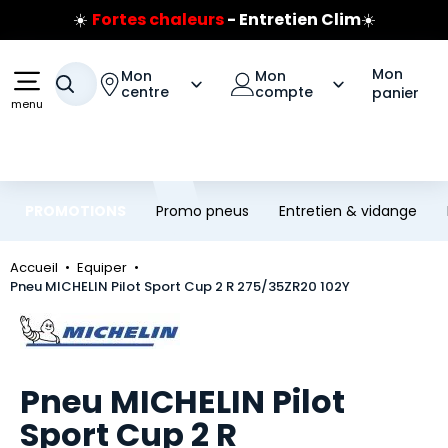
☀️
Fortes chaleurs
- Entretien Clim
☀️
Aller au contenu principal
Aller à la navigation
Prix coûtant pneus Bridgestone
🔥
Extincteur :
réflexe sécurité
🔥
Mon
Mon
Mon
Votre recherche
Jusqu'à 120€ remboursés
sur les pneus Bridgestone
centre
compte
panier
menu
PROMOTIONS
Promo pneus
Entretien & vidange
Accueil
Equiper
Pneu MICHELIN Pilot Sport Cup 2 R 275/35ZR20 102Y
Marque
Pneu MICHELIN Pilot
Sport Cup 2 R