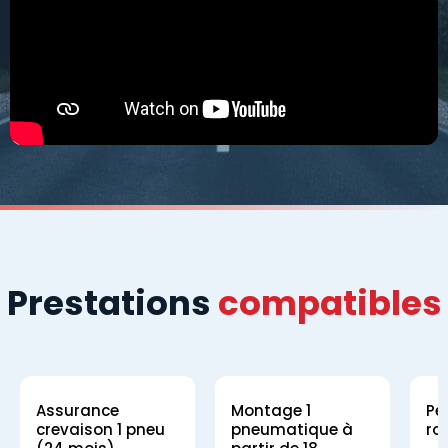
Prestations
compatibles
Assurance
Montage 1
Pe
crevaison 1 pneu
pneumatique à
ro