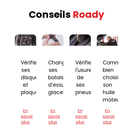
Conseils
Roady
Vérifier
Changer
Vérifier
Comment
ses
ses
l'usure
bien
disques
balais
de
choisir
et
d’essuie-
ses
son
plaquettes
glaces
pneus
huile
moteur
En
En
En
En
savoir
savoir
savoir
savoir
plus
plus
plus
plus