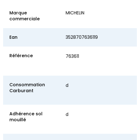
Marque
MICHELIN
commerciale
Ean
3528707636119
Référence
763611
Consommation
d
Carburant
Adhérence sol
d
mouillé