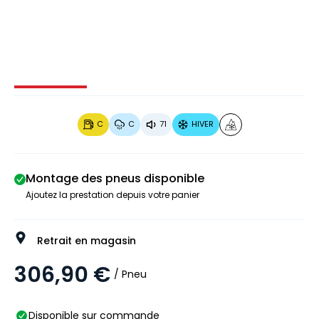
Image 1 sur 4
Image 2 sur 4
Image 3 sur 4
Image 4 
C
C
71
HIVER
Montage des pneus disponible
Ajoutez la prestation depuis votre panier
Retrait en magasin
306,90 €
/ Pneu
Disponible sur commande