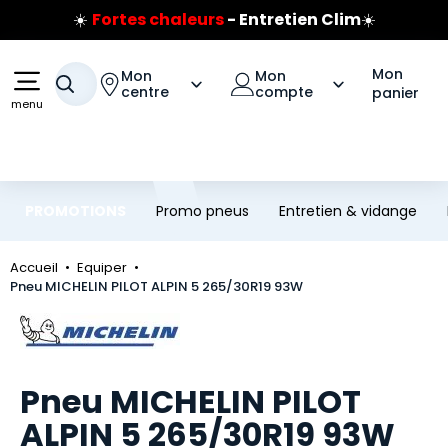
☀️
Fortes chaleurs
- Entretien Clim
☀️
Aller au contenu principal
Aller à la navigation
Prix coûtant pneus Bridgestone
🔥
Extincteur :
réflexe sécurité
🔥
Mon
Mon
Mon
Votre recherche
Jusqu'à 120€ remboursés
sur les pneus Bridgestone
centre
compte
panier
menu
PROMOTIONS
Promo pneus
Entretien & vidange
Accueil
Equiper
Pneu MICHELIN PILOT ALPIN 5 265/30R19 93W
Marque
Pneu MICHELIN PILOT
ALPIN 5 265/30R19 93W