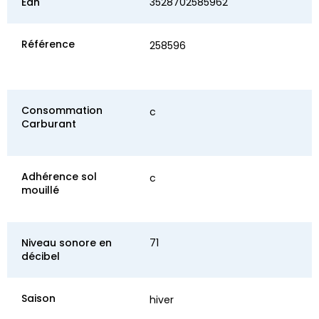
Ean
3528702585962
Référence
258596
Consommation
c
Carburant
Adhérence sol
c
mouillé
Niveau sonore en
71
décibel
Saison
hiver