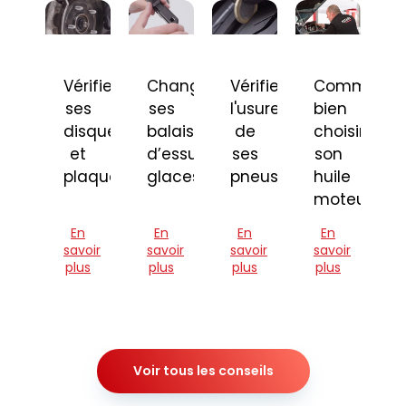
Vérifier
Changer
Vérifier
Comment
ses
ses
l'usure
bien
disques
balais
de
choisir
et
d’essuie-
ses
son
plaquettes
glaces
pneus
huile
moteur
En
En
En
En
savoir
savoir
savoir
savoir
plus
plus
plus
plus
Voir tous les conseils