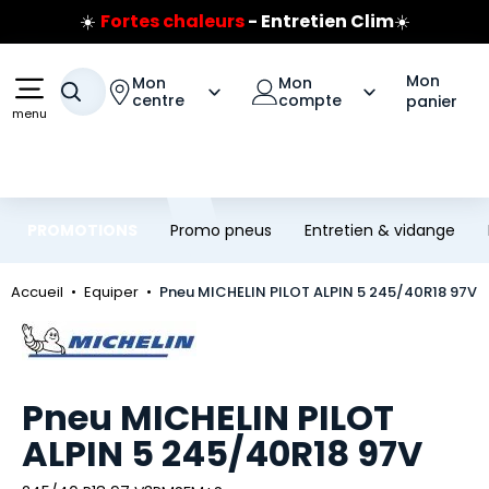
☀️
Fortes chaleurs
- Entretien Clim
☀️
Aller au contenu principal
Aller à la navigation
Prix coûtant pneus Bridgestone
🔥
Extincteur :
réflexe sécurité
🔥
Mon
Mon
Mon
Votre recherche
Jusqu'à 120€ remboursés
sur les pneus Bridgestone
centre
compte
panier
menu
PROMOTIONS
Promo pneus
Entretien & vidange
Accueil
Equiper
Pneu MICHELIN PILOT ALPIN 5 245/40R18 97V
Marque
Pneu MICHELIN PILOT
ALPIN 5 245/40R18 97V