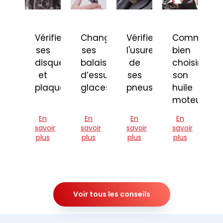
Vérifier
Changer
Vérifier
Comment
ses
ses
l'usure
bien
disques
balais
de
choisir
et
d’essuie-
ses
son
plaquettes
glaces
pneus
huile
moteur
En
En
En
En
savoir
savoir
savoir
savoir
plus
plus
plus
plus
Voir tous les conseils