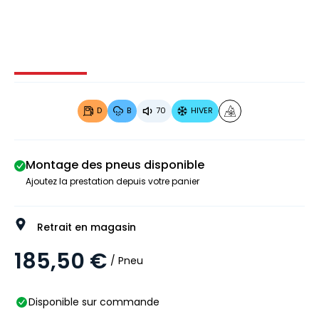
Image 1 sur 4
Image 2 sur 4
Image 3 sur 4
Image 4 
D
B
70
HIVER
Montage des pneus disponible
Ajoutez la prestation depuis votre panier
Retrait en magasin
185,50 €
/ Pneu
Disponible sur commande