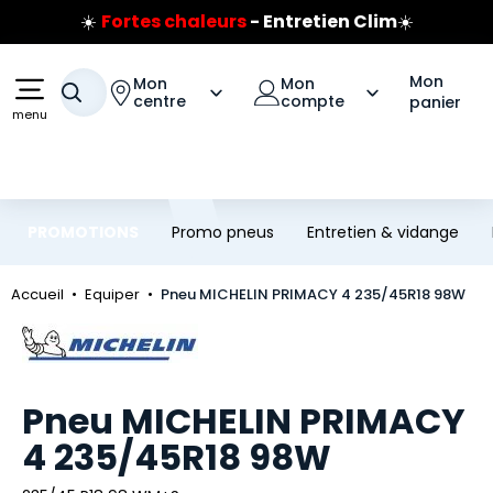
☀️
Fortes chaleurs
- Entretien Clim
☀️
Aller au contenu principal
Aller à la navigation
Prix coûtant pneus Bridgestone
🔥
Extincteur :
réflexe sécurité
🔥
Mon
Mon
Mon
Votre recherche
Jusqu'à 120€ remboursés
sur les pneus Bridgestone
centre
compte
panier
menu
PROMOTIONS
Promo pneus
Entretien & vidange
Accueil
Equiper
Pneu MICHELIN PRIMACY 4 235/45R18 98W
Marque
Pneu MICHELIN PRIMACY
4 235/45R18 98W