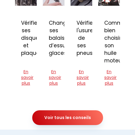
Vérifier
Changer
Vérifier
Comment
ses
ses
l'usure
bien
disques
balais
de
choisir
et
d’essuie-
ses
son
plaquettes
glaces
pneus
huile
moteur
En
En
En
En
savoir
savoir
savoir
savoir
plus
plus
plus
plus
Voir tous les conseils