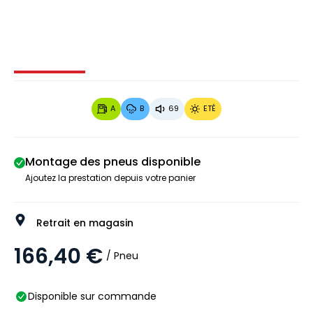
Image 1 sur 3
Image 2 sur 3
Image 3 sur 3
A
B
69
ETÉ
Montage des pneus disponible
Ajoutez la prestation depuis votre panier
Retrait en magasin
166,40 €
/ Pneu
Disponible sur commande