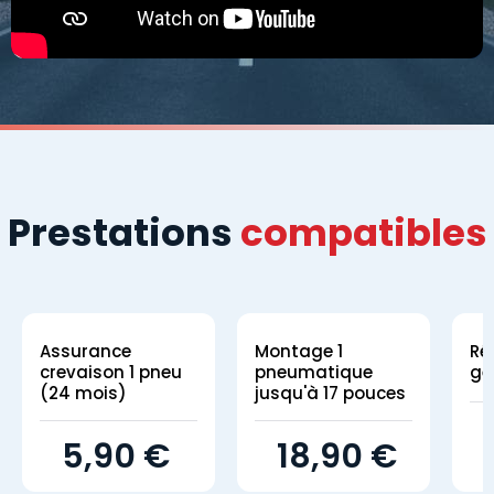
Prestations
compatibles
Assurance
Montage 1
Ré
crevaison 1 pneu
pneumatique
gé
(24 mois)
jusqu'à 17 pouces
5,90 €
18,90 €