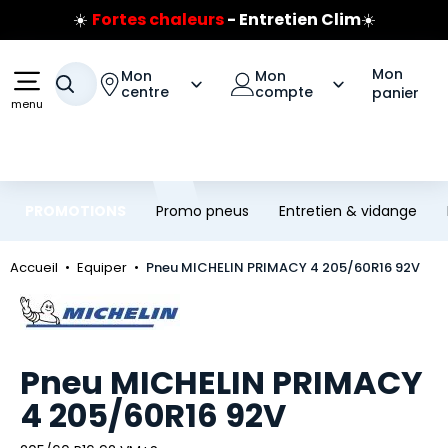
☀️
Fortes chaleurs
- Entretien Clim
☀️
Aller au contenu principal
Aller à la navigation
Prix coûtant pneus Bridgestone
🔥
Extincteur :
réflexe sécurité
🔥
Mon
Mon
Mon
Votre recherche
Jusqu'à 120€ remboursés
sur les pneus Bridgestone
centre
compte
panier
menu
PROMOTIONS
Promo pneus
Entretien & vidange
Accueil
Equiper
Pneu MICHELIN PRIMACY 4 205/60R16 92V
Marque
Pneu MICHELIN PRIMACY
4 205/60R16 92V