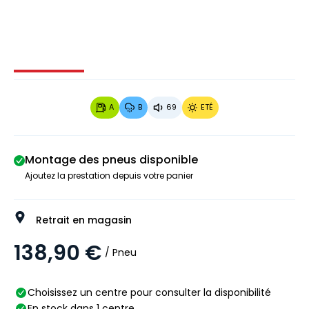
Image 1 sur 3
Image 2 sur 3
Image 3 sur 3
A
B
69
ETÉ
Montage des pneus disponible
Ajoutez la prestation depuis votre panier
Retrait en magasin
138,90 €
/ Pneu
Choisissez un centre pour consulter la disponibilité
En stock dans 1 centre