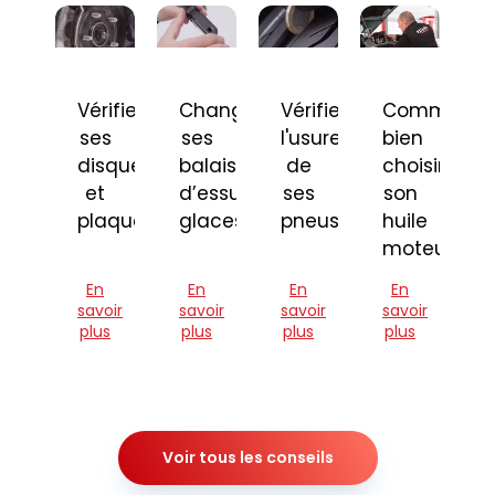
Vérifier
Changer
Vérifier
Comment
ses
ses
l'usure
bien
disques
balais
de
choisir
et
d’essuie-
ses
son
plaquettes
glaces
pneus
huile
moteur
En
En
En
En
savoir
savoir
savoir
savoir
plus
plus
plus
plus
Voir tous les conseils