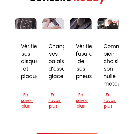
Vérifier
Changer
Vérifier
Comment
ses
ses
l'usure
bien
disques
balais
de
choisir
et
d’essuie-
ses
son
plaquettes
glaces
pneus
huile
moteur
En
En
En
En
savoir
savoir
savoir
savoir
plus
plus
plus
plus