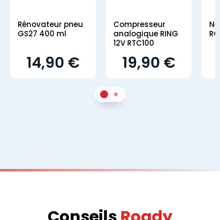
Rénovateur pneu
Compresseur
Ne
GS27 400 ml
analogique RING
RO
12V RTC100
14,90 €
19,90 €
1
Sur 2
2
Sur 2
Conseils
Roady