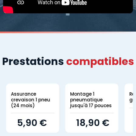
Prestations
compatibles
Assurance
Montage 1
Ré
crevaison 1 pneu
pneumatique
gé
(24 mois)
jusqu'à 17 pouces
5,90 €
18,90 €