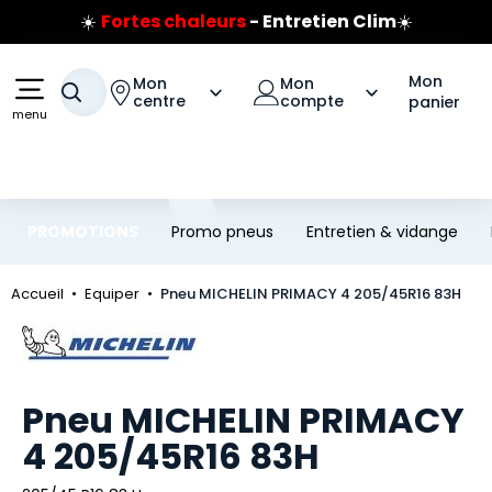
☀️
Fortes chaleurs
- Entretien Clim
☀️
Aller au contenu principal
Aller à la navigation
Prix coûtant pneus Bridgestone
🔥
Extincteur :
réflexe sécurité
🔥
Mon
Mon
Mon
Votre recherche
Jusqu'à 120€ remboursés
sur les pneus Bridgestone
centre
compte
panier
menu
PROMOTIONS
Promo pneus
Entretien & vidange
Accueil
Equiper
Pneu MICHELIN PRIMACY 4 205/45R16 83H
Marque
Pneu MICHELIN PRIMACY
4 205/45R16 83H