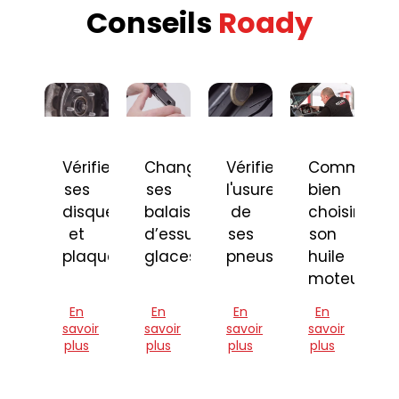
Conseils
Roady
Vérifier
Changer
Vérifier
Comment
ses
ses
l'usure
bien
disques
balais
de
choisir
et
d’essuie-
ses
son
plaquettes
glaces
pneus
huile
moteur
En
En
En
En
savoir
savoir
savoir
savoir
plus
plus
plus
plus