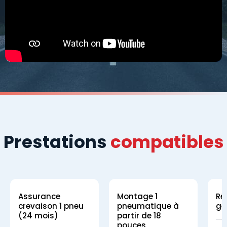
Prestations
compatibles
Assurance
Montage 1
Ré
crevaison 1 pneu
pneumatique à
gé
(24 mois)
partir de 18
pouces