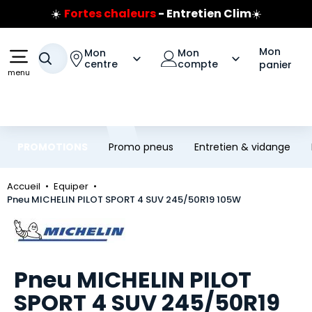
☀️
Fortes chaleurs
- Entretien Clim
☀️
Aller au contenu principal
Aller à la navigation
Prix coûtant pneus Bridgestone
🔥
Extincteur :
réflexe sécurité
🔥
Mon
Mon
Mon
Jusqu'à 120€ remboursés
sur les pneus Bridgestone
Votre recherche
centre
compte
panier
menu
PROMOTIONS
Promo pneus
Entretien & vidange
Accueil
Equiper
Pneu MICHELIN PILOT SPORT 4 SUV 245/50R19 105W
Marque
Pneu MICHELIN PILOT
SPORT 4 SUV 245/50R19