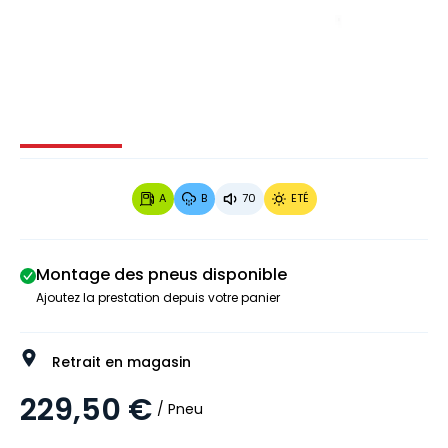
Image 1 sur 4
Image 2 sur 4
Image 3 sur 4
Image 4 
A
B
70
ETÉ
Montage des pneus disponible
Ajoutez la prestation depuis votre panier
Retrait en magasin
229,50 €
/ Pneu