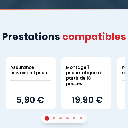
Prestations
compatibles
Assurance
Montage 1
Pe
crevaison 1 pneu
pneumatique à
ro
partir de 18
pouces
5,90 €
19,90 €
1
Sur 4
2
Sur 4
3
Sur 4
4
Sur 4
5
Sur 4
6
Sur 4