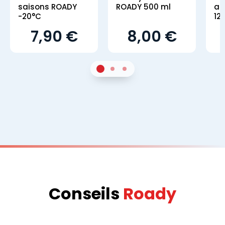
saisons ROADY
ROADY 500 ml
an
-20°C
12
7,90 €
8,00 €
1
Sur 2
2
Sur 2
3
Sur 2
Conseils
Roady