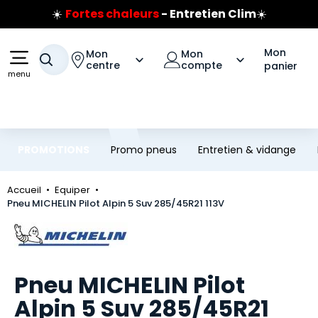
☀️
Fortes chaleurs
- Entretien Clim
☀️
Aller au contenu principal
Aller à la navigation
Prix coûtant pneus Bridgestone
🔥
Extincteur :
réflexe sécurité
🔥
Mon
Mon
Mon
Jusqu'à 120€ remboursés
sur les pneus Bridgestone
Votre recherche
centre
compte
panier
menu
PROMOTIONS
Promo pneus
Entretien & vidange
Accueil
Equiper
Pneu MICHELIN Pilot Alpin 5 Suv 285/45R21 113V
Marque
Pneu MICHELIN Pilot
Alpin 5 Suv 285/45R21