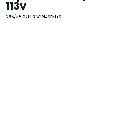
113V
285/45 R21 113 V
3PMSF
M+S