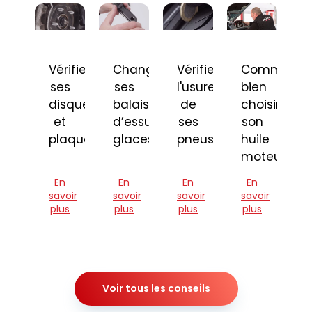
Vérifier
Changer
Vérifier
Comment
ses
ses
l'usure
bien
disques
balais
de
choisir
et
d’essuie-
ses
son
plaquettes
glaces
pneus
huile
moteur
En
En
En
En
savoir
savoir
savoir
savoir
plus
plus
plus
plus
Voir tous les conseils