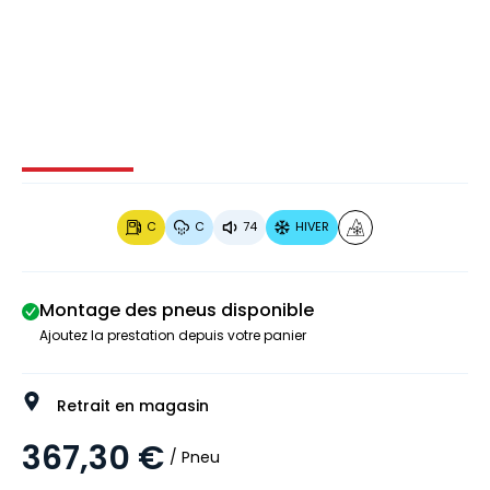
Image 1 sur 3
Image 2 sur 3
Image 3 sur 3
C
C
74
HIVER
Montage des pneus disponible
Ajoutez la prestation depuis votre panier
Retrait en magasin
367,30 €
/ Pneu