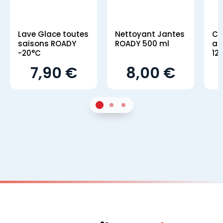
Lave Glace toutes
Nettoyant Jantes
Co
saisons ROADY
ROADY 500 ml
an
-20°C
12
7,90 €
8,00 €
1
Sur 2
2
Sur 2
3
Sur 2