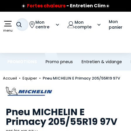
☀️
Fortes chaleurs
- Entretien Clim
☀️
Aller au contenu principal
Aller à la navigation
Prix coûtant pneus Bridgestone
🔥
Extincteur :
réflexe sécurité
🔥
Mon
Mon
Mon
Jusqu'à 120€ remboursés
sur les pneus Bridgestone
Votre recherche
centre
compte
panier
menu
PROMOTIONS
Promo pneus
Entretien & vidange
Accueil
Equiper
Pneu MICHELIN E Primacy 205/55R19 97V
Marque
Pneu MICHELIN E
Primacy 205/55R19 97V