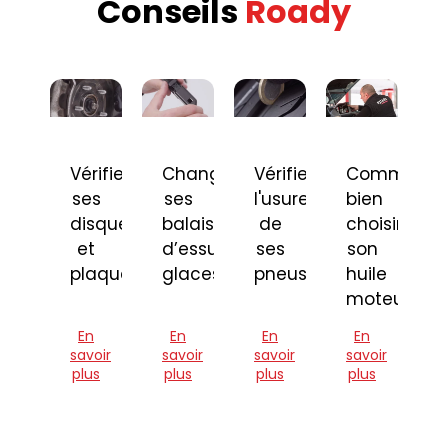
Conseils
Roady
Vérifier
Changer
Vérifier
Comment
ses
ses
l'usure
bien
disques
balais
de
choisir
et
d’essuie-
ses
son
plaquettes
glaces
pneus
huile
moteur
En
En
En
En
savoir
savoir
savoir
savoir
plus
plus
plus
plus