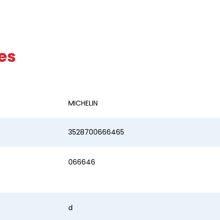
es
MICHELIN
3528700666465
066646
d