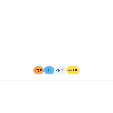
Image 2 sur 4
Image 3
D
B
73
ETÉ