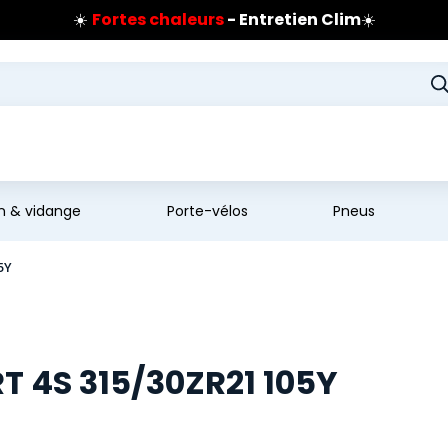
☀️
Fortes chaleurs
- Entretien Clim
☀️
Prix coûtant pneus Bridgestone
🔥
Extincteur :
réflexe sécurité
🔥
Jusqu'à 120€ remboursés
sur les pneus Bridgestone
en & vidange
Porte-vélos
Pneus
5Y
T 4S 315/30ZR21 105Y