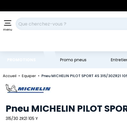
Aller au contenu principal
Aller à la navigation
Votre recherche
menu
PROMOTIONS
Promo pneus
Entreti
Accueil
Equiper
Pneu MICHELIN PILOT SPORT 4S 315/30ZR21 10
Marque
Pneu MICHELIN PILOT SPOR
315/30 ZR21 105 Y