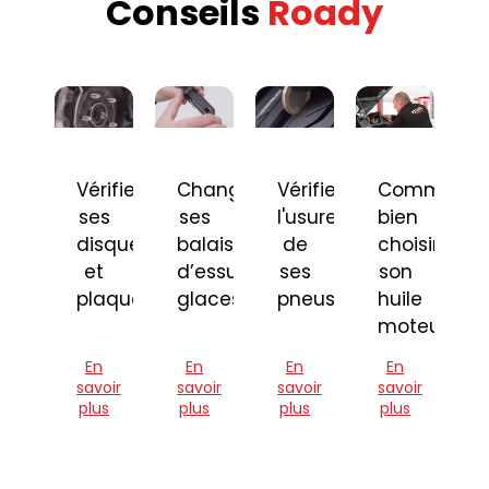
Conseils
Roady
Vérifier
Changer
Vérifier
Comment
ses
ses
l'usure
bien
disques
balais
de
choisir
et
d’essuie-
ses
son
plaquettes
glaces
pneus
huile
moteur
En
En
En
En
savoir
savoir
savoir
savoir
plus
plus
plus
plus