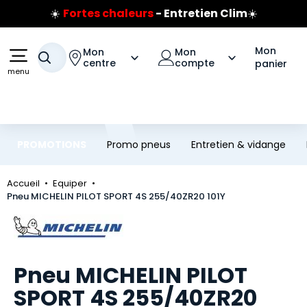
☀️
Fortes chaleurs
- Entretien Clim
☀️
Aller au contenu principal
Aller à la navigation
Prix coûtant pneus Bridgestone
🔥
Extincteur :
réflexe sécurité
🔥
Mon
Mon
Mon
Jusqu'à 120€ remboursés
sur les pneus Bridgestone
Votre recherche
centre
compte
panier
menu
PROMOTIONS
Promo pneus
Entretien & vidange
Accueil
Equiper
Pneu MICHELIN PILOT SPORT 4S 255/40ZR20 101Y
Marque
Pneu MICHELIN PILOT
SPORT 4S 255/40ZR20