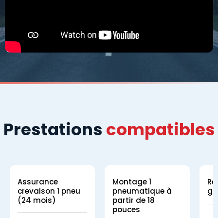
Prestations
compatibles
Assurance
Montage 1
Ré
crevaison 1 pneu
pneumatique à
gé
(24 mois)
partir de 18
pouces