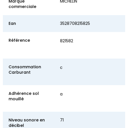
Marque
MICHELIN
commerciale
Ean
3528708215825
Référence
821582
Consommation
c
Carburant
Adhérence sol
a
mouillé
Niveau sonore en
71
décibel