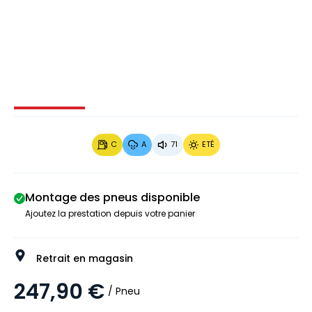
Image 1 sur 4
Image 2 sur 4
Image 3 sur 4
Image 4 
C
A
71
ETÉ
Montage des pneus disponible
Ajoutez la prestation depuis votre panier
Retrait en magasin
247,90 €
/ Pneu