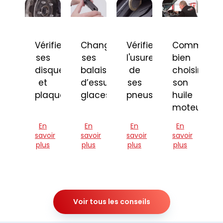
Vérifier
Changer
Vérifier
Comment
ses
ses
l'usure
bien
disques
balais
de
choisir
et
d’essuie-
ses
son
plaquettes
glaces
pneus
huile
moteur
En
En
En
En
savoir
savoir
savoir
savoir
plus
plus
plus
plus
Voir tous les conseils