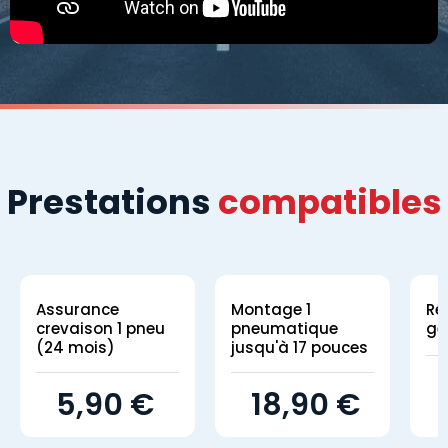
Prestations
compatibles
Assurance
Montage 1
Ré
crevaison 1 pneu
pneumatique
gé
(24 mois)
jusqu'à 17 pouces
5,90 €
18,90 €