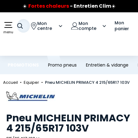
☀️
Fortes chaleurs
- Entretien Clim
☀️
Aller au contenu principal
Aller à la navigation
Prix coûtant pneus Bridgestone
🔥
Extincteur :
réflexe sécurité
🔥
Mon
Mon
Mon
Votre recherche
Jusqu'à 120€ remboursés
sur les pneus Bridgestone
centre
compte
panier
menu
PROMOTIONS
Promo pneus
Entretien & vidange
Accueil
Equiper
Pneu MICHELIN PRIMACY 4 215/65R17 103V
Marque
Pneu MICHELIN PRIMACY
4 215/65R17 103V