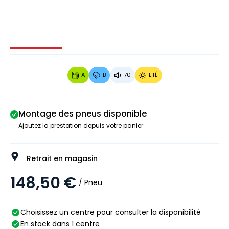
Image 1 sur 3
Image 2 sur 3
Image 3 sur 3
A
B
70
ETÉ
Montage des pneus disponible
Ajoutez la prestation depuis votre panier
Retrait en magasin
148,50 €
/ Pneu
Choisissez un centre pour consulter la disponibilité
En stock dans 1 centre