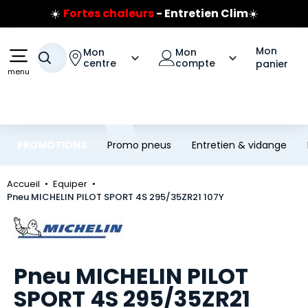
☀️
Fortes chaleurs
- Entretien Clim
☀️
Aller au contenu principal
Aller à la navigation
Prix coûtant pneus Bridgestone
🔥
Extincteur :
réflexe sécurité
🔥
Mon
Mon
Mon
Jusqu'à 120€ remboursés
sur les pneus Bridgestone
Votre recherche
centre
compte
panier
menu
PROMOTIONS
Promo pneus
Entretien & vidange
Accueil
Equiper
Pneu MICHELIN PILOT SPORT 4S 295/35ZR21 107Y
Marque
Pneu MICHELIN PILOT
SPORT 4S 295/35ZR21