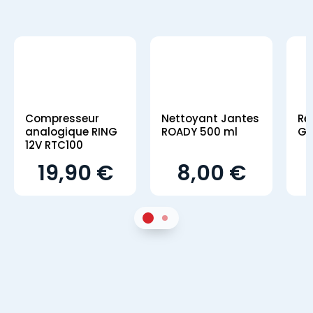
Compresseur
Nettoyant Jantes
Ré
analogique RING
ROADY 500 ml
GS
12V RTC100
19,90 €
8,00 €
1
Sur 2
2
Sur 2