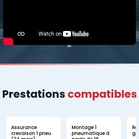
Prestations
compatibles
Assurance
Montage 1
Ré
crevaison 1 pneu
pneumatique à
gé