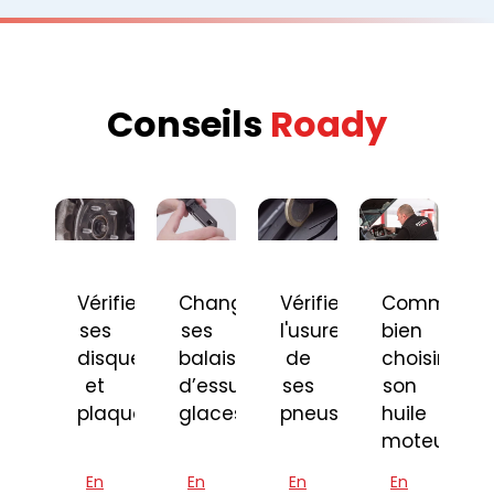
Conseils
Roady
Vérifier
Changer
Vérifier
Comment
ses
ses
l'usure
bien
disques
balais
de
choisir
et
d’essuie-
ses
son
plaquettes
glaces
pneus
huile
moteur
En
En
En
En