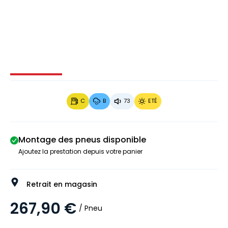
Image 1 sur 4
Image 2 sur 4
Image 3 sur 4
Image 4 
C
B
73
ETÉ
Montage des pneus disponible
Ajoutez la prestation depuis votre panier
Retrait en magasin
267,90 €
/ Pneu