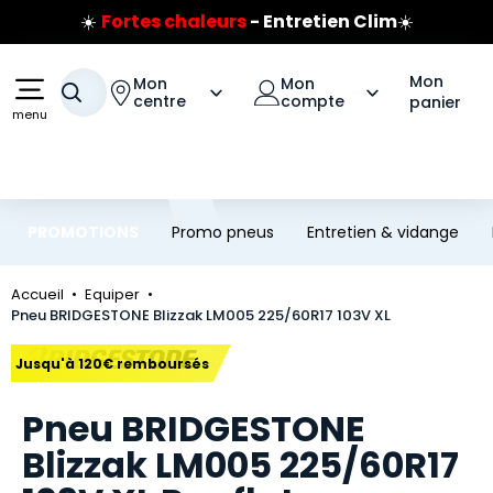
☀️
Fortes chaleurs
- Entretien Clim
☀️
Aller au contenu principal
Aller à la navigation
Prix coûtant pneus Bridgestone
🔥
Extincteur :
réflexe sécurité
🔥
Mon
Mon
Mon
Votre recherche
Jusqu'à 120€ remboursés
sur les pneus Bridgestone
centre
compte
panier
menu
PROMOTIONS
Promo pneus
Entretien & vidange
Accueil
Equiper
Pneu BRIDGESTONE Blizzak LM005 225/60R17 103V XL
Marque
Jusqu'à 120€ remboursés
Pneu BRIDGESTONE
Blizzak LM005 225/60R17