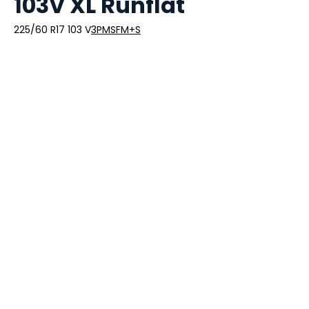
103V XL Runflat
225/60 R17 103 V
3PMSF
M+S