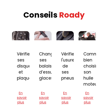
Conseils
Roady
Vérifier
Changer
Vérifier
Comment
ses
ses
l'usure
bien
disques
balais
de
choisir
et
d’essuie-
ses
son
plaquettes
glaces
pneus
huile
moteur
En
En
En
En
savoir
savoir
savoir
savoir
plus
plus
plus
plus