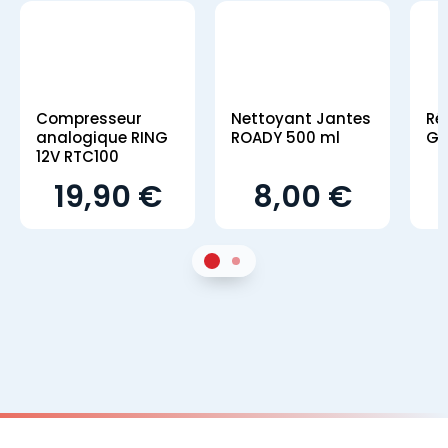
Compresseur
Nettoyant Jantes
Ré
analogique RING
ROADY 500 ml
GS
12V RTC100
19,90 €
8,00 €
1
Sur 2
2
Sur 2