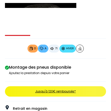
Image 1 sur 3
Image 2 sur 3
Image 3 sur 3
D
A
71
HIVER
Montage des pneus disponible
Ajoutez la prestation depuis votre panier
Jusqu'à 120€ remboursés*
Retrait en magasin