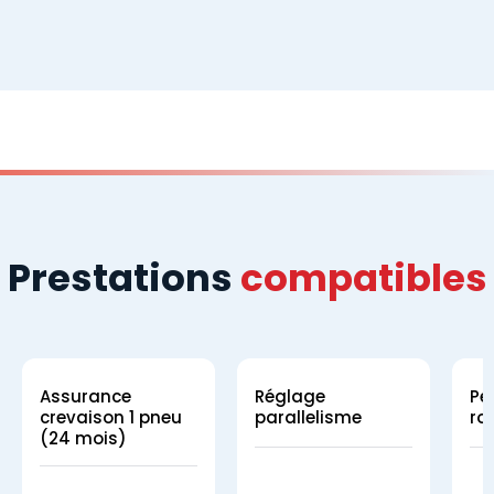
Prestations
compatibles
Assurance
Réglage
Pe
crevaison 1 pneu
parallelisme
ro
(24 mois)