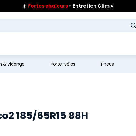
☀️
Fortes chaleurs
- Entretien Clim
☀️
Prix coûtant pneus Bridgestone
🔥
Extincteur :
réflexe sécurité
🔥
Jusqu'à 120€ remboursés
sur les pneus Bridgestone
en & vidange
Porte-vélos
Pneus
o2 185/65R15 88H