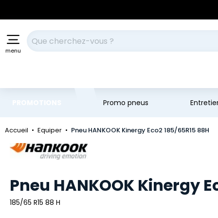
Aller au contenu principal
Aller à la navigation
Votre recherche
menu
PROMOTIONS
Promo pneus
Entreti
Accueil
Equiper
Pneu HANKOOK Kinergy Eco2 185/65R15 88H
Marque
Pneu HANKOOK Kinergy Ec
185/65 R15 88 H