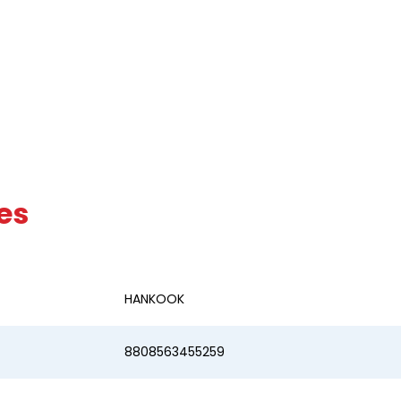
es
HANKOOK
8808563455259