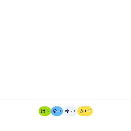
A
B
70
ETÉ