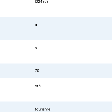
1024353
a
b
70
eté
tourisme