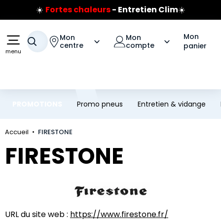
☀️
Fortes chaleurs
- Entretien Clim
☀️
Aller au contenu principal
Aller à la navigation
Prix coûtant pneus Bridgestone
🔥
Extincteur :
réflexe sécurité
🔥
Mon
Mon
Mon
Votre recherche
Jusqu'à 120€ remboursés
sur les pneus Bridgestone
centre
compte
panier
menu
PROMOTIONS
Promo pneus
Entretien & vidange
Accueil
FIRESTONE
FIRESTONE
URL du site web :
https://www.firestone.fr/