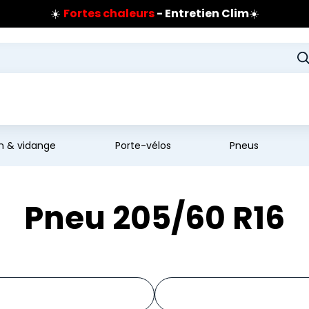
☀️
Fortes chaleurs
- Entretien Clim
☀️
Prix coûtant pneus Bridgestone
🔥
Extincteur :
réflexe sécurité
🔥
Jusqu'à 120€ remboursés
sur les pneus Bridgestone
en & vidange
Porte-vélos
Pneus
Pneu 205/60 R16