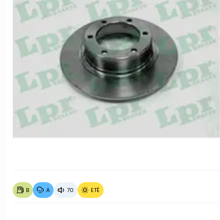
B
A
70
ETÉ