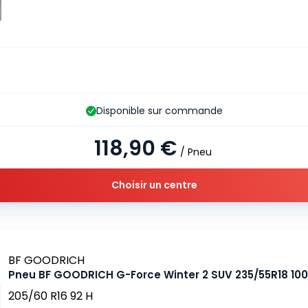
Disponible sur commande
118,90 €
/ Pneu
Choisir un centre
Marque
BF GOODRICH
Pneu BF GOODRICH G-Force Winter 2 SUV 235/55R18 10
205/60 R16 92 H