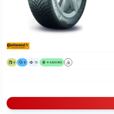
B
B
72
4-SAISONS