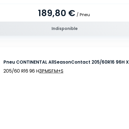
189,80 €
/ Pneu
Indisponible
Pneu CONTINENTAL AllSeasonContact 205/60R16 96H X
205/60 R16 96 H
3PMSF
M+S