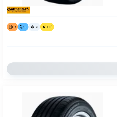
D
B
71
ETÉ