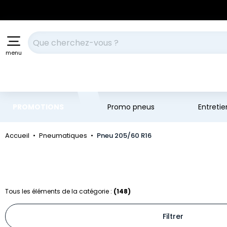
Aller au contenu principal
Aller à la navigation
Votre recherche
menu
PROMOTIONS
Promo pneus
Entreti
Accueil
Pneumatiques
Pneu 205/60 R16
Tous les éléments de la catégorie :
(148)
Filtrer