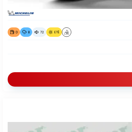
D
B
72
ETÉ